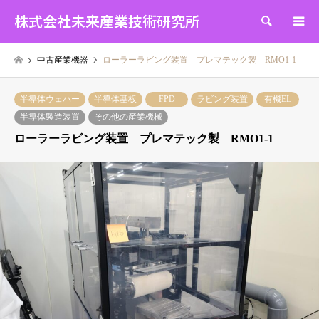
株式会社未来産業技術研究所
検索
中古産業機器
ローラーラビング装置 プレマテック製 RMO1-1
半導体ウェハー
半導体基板
FPD
ラビング装置
有機EL
半導体製造装置
その他の産業機械
ローラーラビング装置 プレマテック製 RMO1-1