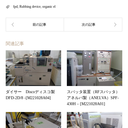
fpd
,
Rubbing device
,
organic el
関連記事
ダイサー Discoディスコ製
スパッタ装置（RFスパッタ）
DFD-2D/8 -[M221028A04]
アネルバ製（ANELVA）SPF-
430H – [M221028A01]