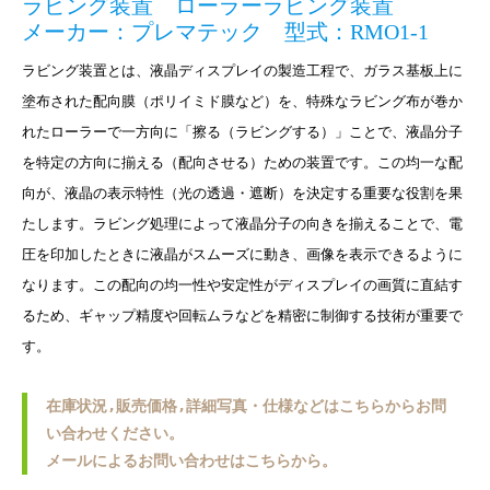
ラビング装置 ローラーラビング装置
メーカー：プレマテック 型式：RMO1-1
ラビング装置とは、液晶ディスプレイの製造工程で、ガラス基板上に
塗布された配向膜（ポリイミド膜など）を、特殊なラビング布が巻か
れたローラーで一方向に「擦る（ラビングする）」ことで、液晶分子
を特定の方向に揃える（配向させる）ための装置です。この均一な配
向が、液晶の表示特性（光の透過・遮断）を決定する重要な役割を果
たします。ラビング処理によって液晶分子の向きを揃えることで、電
圧を印加したときに液晶がスムーズに動き、画像を表示できるように
なります。この配向の均一性や安定性がディスプレイの画質に直結す
るため、ギャップ精度や回転ムラなどを精密に制御する技術が重要で
す。
在庫状況,販売価格,詳細写真・仕様などはこちらからお問
い合わせください。
メールによるお問い合わせはこちらから。