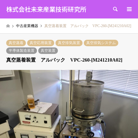
株式会社未来産業技術研究所
検索
中古産業機器
真空蒸着装置 アルバック VPC-260-[M241210A02]
真空蒸着
真空応用装置
真空排気装置
真空排気システム
半導体製造装置
真空装置
真空蒸着装置 アルバック VPC-260-[M241210A02]