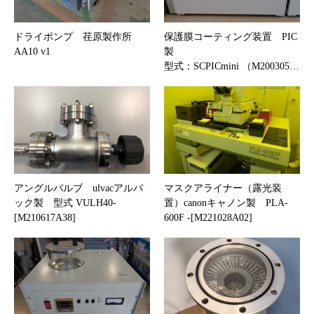
ドライポンプ 荏原製作所
保護膜コーティング装置 PIC
AA10 v1
製
型式：SCPICmini （M200305…
アングルバルブ ulvacアルバ
マスクアライナー（露光装
ック製 型式 VULH40-
置）canonキャノン製 PLA-
[M210617A38]
600F -[M221028A02]