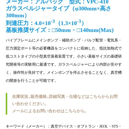
メーカー：
型式：
アルバック
VPC-410
ガラスベルジャータイプ（φ300mm×高さ
300mm）
-3
-3
到達圧力：4.0×10
（1.3×10
）
基板推奨サイズ：□50mm・□140mm(Max)
パイプフレームにメインポンプ・補助ポンプ・バルブ配管・電気系・
圧力測定ポート等の必要機器をコンパクトに収納した、抵抗加熱式で
低コストタイプの小型真空蒸着装置です。小さい基板サイズの基礎研
究開発等の実験用に最適です。ガラスベルジャーにより内部が見やす
く、操作性が良好です。メインポンプを停止させることなく、真空槽
の開放を行うことが可能です。
在庫状況,販売価格,詳細写真・仕様などはこちらからお問
い合わせください。
メールによるお問い合わせはこちらから。
キーワード（メーカー）：真空デバイス・オプトラン・JEOL・STS・