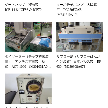
ゲートバルブ HVA製
ターボ分子ポンプ 大阪真
ICF114 & ICF86 & ICF70
空 TG220FCAB-
[M241210A10]
ダイソーター（チップ移載装
リフロー炉（リフローはんだ
置） アクテス京三製 型
付け装置）日本パルス製 RF-
式：ACT-1000 （M201031A0…
630 -[M220308A07]