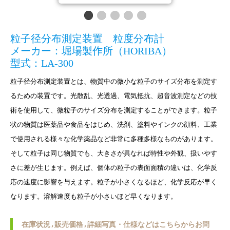
粒子径分布測定装置 粒度分布計
メーカー：堀場製作所（HORIBA）
型式：LA-300
粒子径分布測定装置とは、物質中の微小な粒子のサイズ分布を測定す
るための装置です。光散乱、光透過、電気抵抗、超音波測定などの技
術を使用して、微粒子のサイズ分布を測定することができます。粒子
状の物質は医薬品や食品をはじめ、洗剤、塗料やインクの顔料、工業
で使用される様々な化学薬品など非常に多種多様なものがあります。
そして粒子は同じ物質でも、大きさが異なれば特性や外観、扱いやす
さに差が生じます。例えば、個体の粒子の表面面積の違いは、化学反
応の速度に影響を与えます。粒子が小さくなるほど、化学反応が早く
なります。溶解速度も粒子が小さいほど早くなります。
在庫状況,販売価格,詳細写真・仕様などはこちらからお問