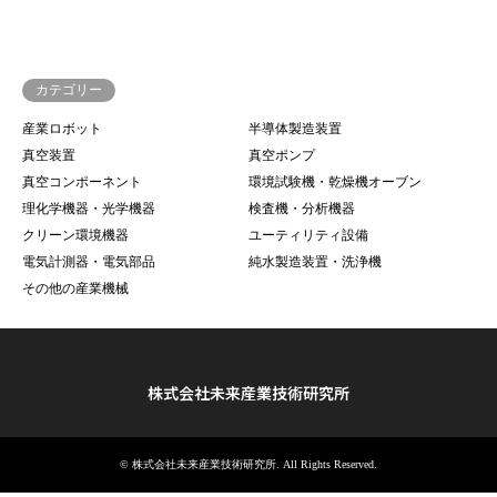
カテゴリー
産業ロボット
半導体製造装置
真空装置
真空ポンプ
真空コンポーネント
環境試験機・乾燥機オーブン
理化学機器・光学機器
検査機・分析機器
クリーン環境機器
ユーティリティ設備
電気計測器・電気部品
純水製造装置・洗浄機
その他の産業機械
株式会社未来産業技術研究所
©
株式会社未来産業技術研究所
. All Rights Reserved.