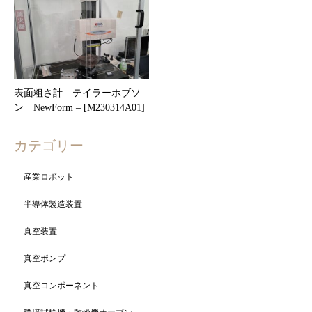
表面粗さ計 テイラーホブソ
ン NewForm – [M230314A01]
カテゴリー
産業ロボット
半導体製造装置
真空装置
真空ポンプ
真空コンポーネント