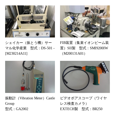
シェイカー（振とう機）サー
FIB装置（集束イオンビーム装
マル化学産業 型式：DS-501 -
置）SII製 型式：SMI9200IW
[M230214A11]
（M200131A01）
振動計（Vibration Meter）Castle
ビデオボアスコープ（ワイヤ
Group
レス検査カメラ）
型式：GA2002
EXTECH製 型式：BR250