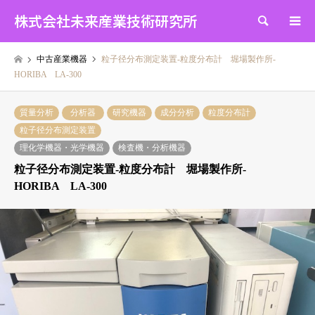
株式会社未来産業技術研究所
検索
中古産業機器
粒子径分布測定装置-粒度分布計 堀場製作所-
HORIBA LA-300
質量分析
分析器
研究機器
成分分析
粒度分布計
粒子径分布測定装置
理化学機器・光学機器
検査機・分析機器
粒子径分布測定装置-粒度分布計 堀場製作所-
HORIBA LA-300