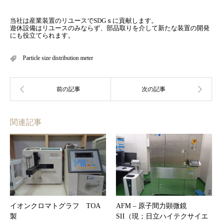
当社は産業装置のリユースでSDGｓに貢献します。
遊休設備はリユースのみならず、部品取りを介して新たな装置の開発
にも役立てられます。
Particle size distribution meter
関連記事
イオンクロマトグラフ TOA
AFM – 原子間力顕微鏡
製
SII（現；日立ハイテクサイエ