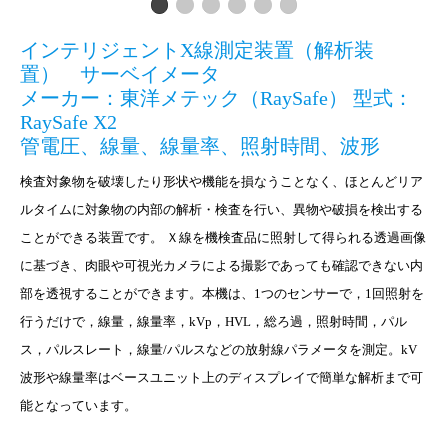
インテリジェントX線測定装置（解析装
置） サーベイメータ
メーカー：東洋メテック（RaySafe） 型式：
RaySafe X2
管電圧、線量、線量率、照射時間、波形
検査対象物を破壊したり形状や機能を損なうことなく、ほとんどリア
ルタイムに対象物の内部の解析・検査を行い、異物や破損を検出する
ことができる装置です。 Ｘ線を機検査品に照射して得られる透過画像
に基づき、肉眼や可視光カメラによる撮影であっても確認できない内
部を透視することができます。本機は、1つのセンサーで，1回照射を
行うだけで，線量，線量率，kVp，HVL，総ろ過，照射時間，パル
ス，パルスレート，線量/パルスなどの放射線パラメータを測定。kV
波形や線量率はベースユニット上のディスプレイで簡単な解析まで可
能となっています。