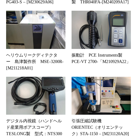
PG403-S – [M230629A06]
製 THR040FA-[M240209A17]
ヘリウムリークディテクタ
振動計 PCE Instruments製
ー 島津製作所 MSE-3200R-
PCE-VT 2700-「M210929A22」
[M211218A01]
デジタル内視鏡（ハンドヘル
引張圧縮試験機
ド産業用ボアスコープ）
ORIENTEC（オリエンテッ
TESLONG製 型式：NTS300
ク）STA-1150 – [M231120A20]