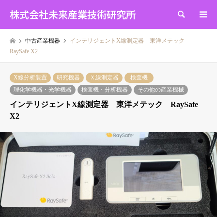
株式会社未来産業技術研究所
検索
中古産業機器
インテリジェントX線測定器 東洋メテック
RaySafe X2
X線分析装置
研究機器
Ｘ線測定器
検査機
理化学機器・光学機器
検査機・分析機器
その他の産業機械
インテリジェントX線測定器 東洋メテック RaySafe
X2