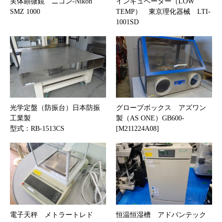
実体顕微鏡 ニコン-Nikon
インキュベーター（LOW
SMZ 1000
TEMP） 東京理化器械 LTI-
1001SD
光学定盤（防振台）日本防振
グローブボックス アズワン
工業製
製（AS ONE）GB600-
型式：RB-1513CS
[M211224A08]
電子天秤 メトラートレド
恒温恒湿槽 アドバンテック