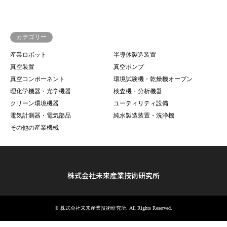
カテゴリー
産業ロボット
半導体製造装置
真空装置
真空ポンプ
真空コンポーネント
環境試験機・乾燥機オーブン
理化学機器・光学機器
検査機・分析機器
クリーン環境機器
ユーティリティ設備
電気計測器・電気部品
純水製造装置・洗浄機
その他の産業機械
株式会社未来産業技術研究所
©
株式会社未来産業技術研究所
. All Rights Reserved.