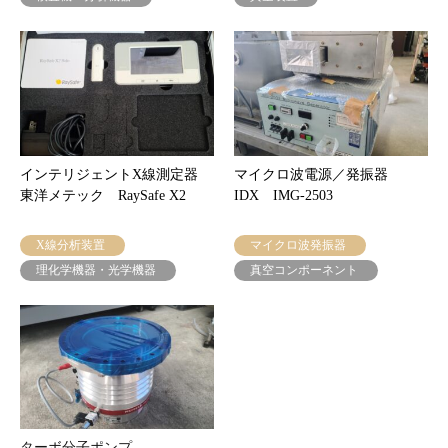
インテリジェントX線測定器
マイクロ波電源／発振器
東洋メテック RaySafe X2
IDX IMG-2503
X線分析装置
マイクロ波発振器
理化学機器・光学機器
真空コンポーネント
ターボ分子ポンプ
ドライポンプ Kashiyama