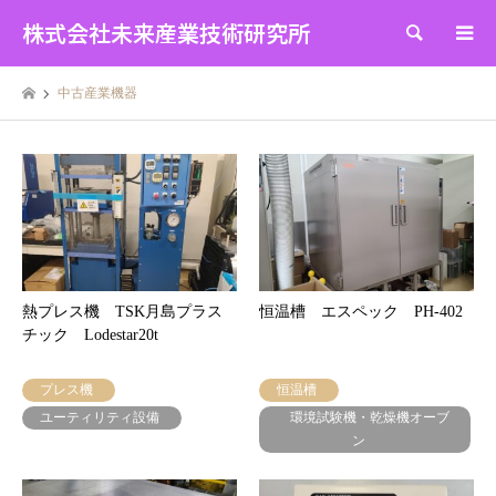
株式会社未来産業技術研究所
検索
中古産業機器
熱プレス機 TSK月島プラス
恒温槽 エスペック PH-402
チック Lodestar20t
プレス機
恒温槽
ユーティリティ設備
環境試験機・乾燥機オーブ
ン