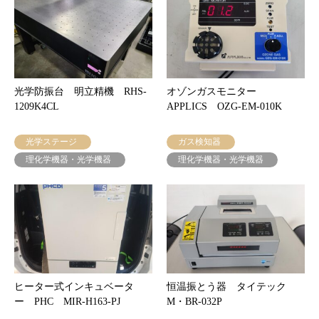
光学防振台 明立精機 RHS-
オゾンガスモニター
1209K4CL
APPLICS OZG-EM-010K
光学ステージ
ガス検知器
理化学機器・光学機器
理化学機器・光学機器
ヒーター式インキュベータ
恒温振とう器 タイテック
ー PHC MIR-H163-PJ
M・BR-032P