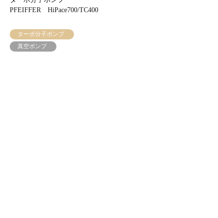
PFEIFFER HiPace700/TC400
NeoDry15E
ターボ分子ポンプ
ドライポンプ
真空ポンプ
真空ポンプ
VOCセンサー 理研計器
VOC-121H
質量分析
ガス検知器
理化学機器・光学機器
理化学機器・光学機器