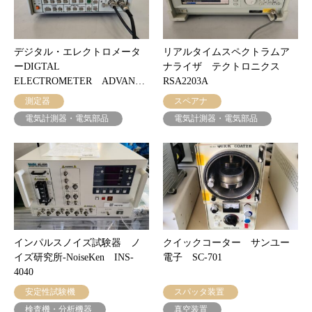
デジタル・エレクトロメータ
リアルタイムスペクトラムア
ーDIGTAL
ナライザ テクトロニクス
ELECTROMETER ADVAN…
RSA2203A
測定器
スペアナ
電気計測器・電気部品
電気計測器・電気部品
インパルスノイズ試験器 ノ
クイックコーター サンユー
イズ研究所-NoiseKen INS-
電子 SC-701
4040
安定性試験機
スパッタ装置
検査機・分析機器
真空装置