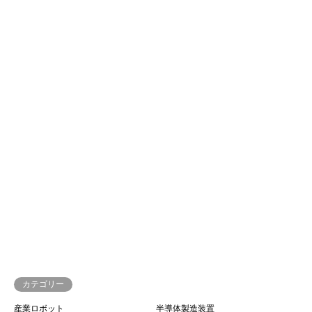
引張試験機
プラズマ電源
半導体製造装置
真空コンポーネント
1
2
…
29
カテゴリー
産業ロボット
半導体製造装置