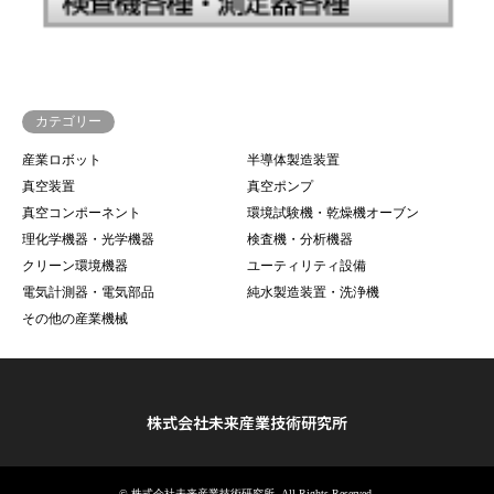
カテゴリー
産業ロボット
半導体製造装置
真空装置
真空ポンプ
真空コンポーネント
環境試験機・乾燥機オーブン
理化学機器・光学機器
検査機・分析機器
クリーン環境機器
ユーティリティ設備
電気計測器・電気部品
純水製造装置・洗浄機
その他の産業機械
株式会社未来産業技術研究所
©
株式会社未来産業技術研究所
. All Rights Reserved.