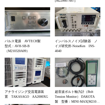
[M220607A67]
パルス電源 AVTECH製
インパルスノイズ試験器 ノ
型式：AVH-SB-B
イズ研究所-NoiseKen INS-
（M210320A09）
4040
アナライジング交流電源装
超音波ボルト軸力計（Bolt
置 TAKASAGO AA2000XG
Tension Monitor） DAKOTA
製 型番：MINI-MAX[M210…