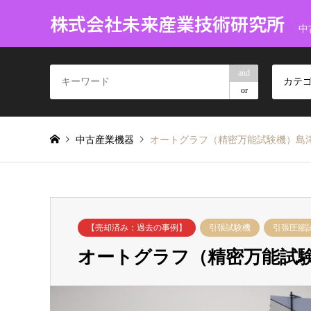
株式会社未来産業技術研究所
中
and
カテ
or
中古産業機器
オートグラフ（精密万能試験機）島津製作所 
【売却済み：過去の事例】
引張試験機
引張圧縮
オートグラフ（精密万能試験機）島