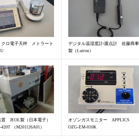
ミクロ電子天秤 メトラート
デジタル温湿度計/露点計 佐藤商
2U
製（Lutron）
置 JEOL製（日本電子）
オゾンガスモニター APPLICS
420T （M201126A01）
OZG-EM-010K