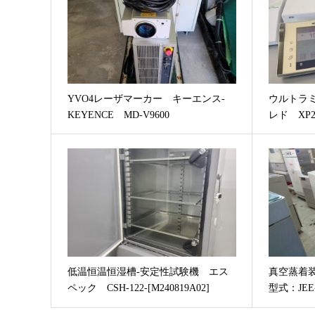
YVO4レーザマーカー キーエンス-
ウルトラ
KEYENCE MD-V9600
レド XP
低温恒温恒湿槽-安定性試験機 エス
真空蒸着装
ペック CSH-122-[M240819A02]
型式：JEE-