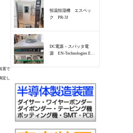
恒温恒湿槽 エスペッ
ク PR-3J
DC電源 – スパッタ電
源 EN-Technologies E…
装置で
測定し