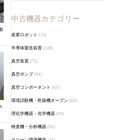
中古機器カテゴリー
製
産業ロボット
(15)
）
半導体製造装置
(118)
真空装置
(75)
真空ポンプ
(91)
真空コンポーネント
(61)
環境試験機・乾燥機オーブン
(62)
ス
理化学機器・光学機器
(91)
検査機・分析機器
(92)
クリーン環境機器
(31)