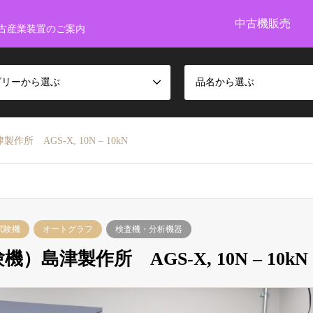
中古機販売
古産業装置のご案内
ゴリーから選ぶ
品名から選ぶ
AGS-X, 10N – 10kN
試験機
オートグラフ
検査機・分析機器
津製作所 AGS-X, 10N – 10kN