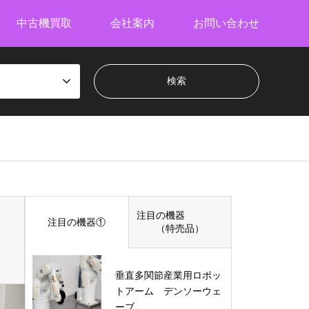
中古機買取
会社案内
お問い合わせ
注目の機器
注目の機器①
（特売品）
垂直多関節産業用ロボッ
トアーム デンソーウェ
ーブ…