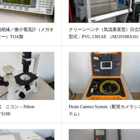
超絶縁／微小電流計（メガオ
クリーンベンチ（気流垂直型）日立
ー）TOA製
型式：PVC-1301AE （M210108A10
 ニコン – Nikon
Drain Camera System（配管カメラシ
TS100
テム）