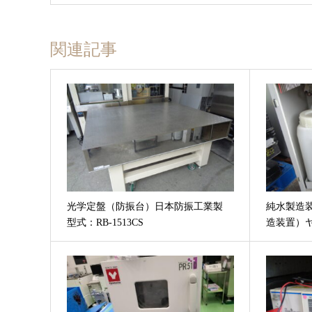
関連記事
光学定盤（防振台）日本防振工業製
純水製造
型式：RB-1513CS
造装置）ヤ