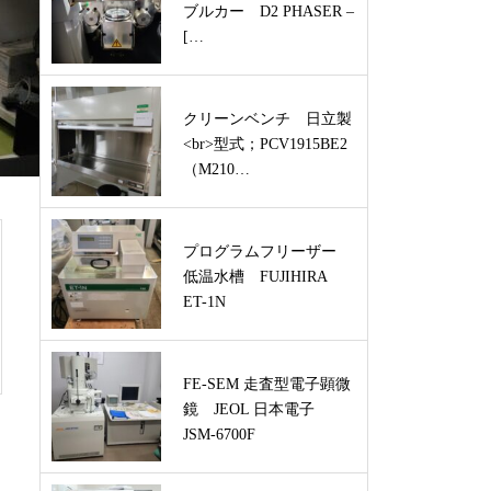
ブルカー D2 PHASER –
[…
クリーンベンチ 日立製
<br>型式；PCV1915BE2
（M210…
プログラムフリーザー
低温水槽 FUJIHIRA
ET-1N
FE-SEM 走査型電子顕微
鏡 JEOL 日本電子
JSM-6700F