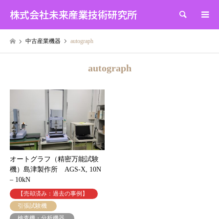
株式会社未来産業技術研究所
検索
中古産業機器
autograph
autograph
オートグラフ（精密万能試験
機）島津製作所 AGS-X, 10N
– 10kN
【売却済み：過去の事例】
引張試験機
検査機・分析機器