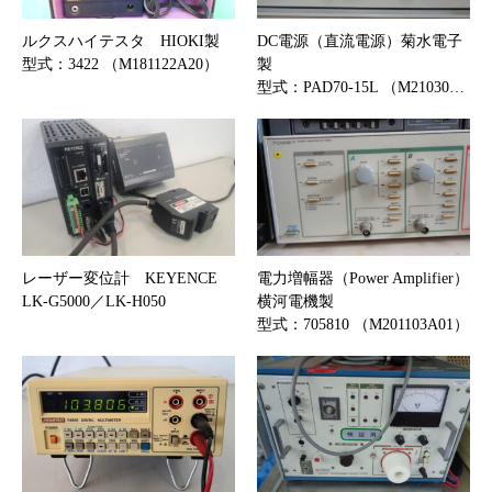
ルクスハイテスタ HIOKI製
DC電源（直流電源）菊水電子
型式：3422 （M181122A20）
製
型式：PAD70-15L （M21030…
レーザー変位計 KEYENCE
電力増幅器（Power Amplifier）
LK-G5000／LK-H050
横河電機製
型式：705810 （M201103A01）