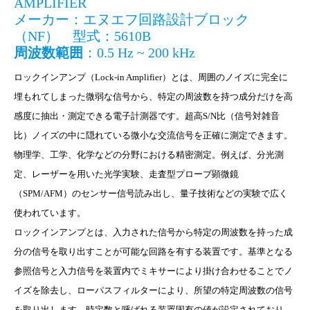
AMPLIFIER
メーカー：エヌエフ回路設計ブロック
（NF） 型式：5610B
周波数範囲
：0.5 Hz ~ 200 kHz
ロックインアンプ（Lock-in Amplifier）とは、周囲のノイズに完全に
埋もれてしまった微弱な信号から、特定の周波数を持つ成分だけを高
感度に抽出・測定できる電子計測器です。超高S/N比（信号対雑音
比）ノイズの中に隠れている微小な交流信号を正確に測定できます。
物理学、工学、化学などの分野における精密測定。例えば、分光測
定、レーザーを用いた光学実験、走査型プローブ顕微鏡
（SPM/AFM）のセンサー信号読み出し、量子技術などの実験で広く
使われています。
ロックインアンプとは、入力された信号から特定の周波数を持った成
分の信号を取り出すことが可能な回路を有する装置です。基準となる
参照信号と入力信号を装置内でミキサーにより掛け合わせることでノ
イズを除去し、ローパスフィルターにより、所望の特定周波数の信号
を取り出します。時定数と呼ばれる装置固有の値が設定されており、