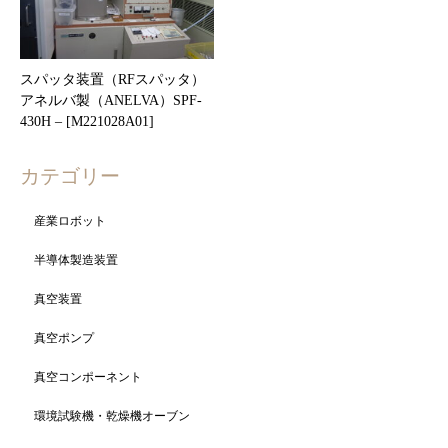
スパッタ装置（RFスパッタ）
アネルバ製（ANELVA）SPF-
430H – [M221028A01]
カテゴリー
産業ロボット
半導体製造装置
真空装置
真空ポンプ
真空コンポーネント
環境試験機・乾燥機オーブン