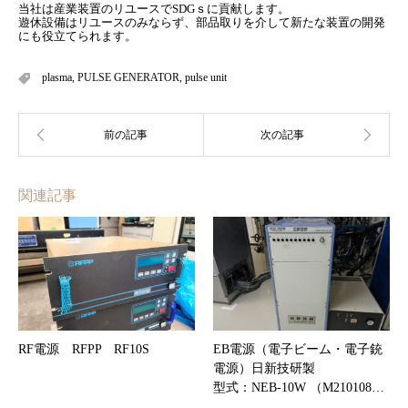
当社は産業装置のリユースでSDGｓに貢献します。
遊休設備はリユースのみならず、部品取りを介して新たな装置の開発
にも役立てられます。
plasma
,
PULSE GENERATOR
,
pulse unit
関連記事
RF電源 RFPP RF10S
EB電源（電子ビーム・電子銃
電源）日新技研製
型式：NEB-10W （M210108…