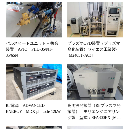
パルスヒートユニット – 接合
プラズマCVD装置（プラズマ
装置 AVIO PHU-35/NT-
窒化装置）ワイエス工業製-
35/65N
[M240517A03]
RF電源 ADVANCED
高周波発振器（RFプラズマ発
ENERGY MDX pinnacle 12kW
振器） モリエンジニアリン
グ製 型式：SFA300EX-[M2…