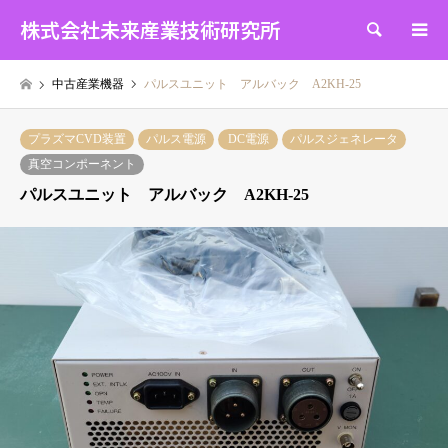
株式会社未来産業技術研究所
検索
中古産業機器
パルスユニット アルバック A2KH-25
プラズマCVD装置
パルス電源
DC電源
パルスジェネレータ
真空コンポーネント
パルスユニット アルバック A2KH-25