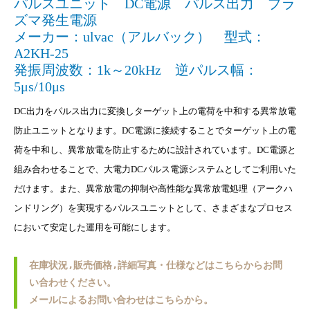
パルスユニット DC電源 パルス出力 プラ
ズマ発生電源
メーカー：ulvac（アルバック） 型式：
A2KH-25
発振周波数：1k～20kHz 逆パルス幅：
5μs/10μs
DC出力をパルス出力に変換しターゲット上の電荷を中和する異常放電
防止ユニットとなります。DC電源に接続することでターゲット上の電
荷を中和し、異常放電を防止するために設計されています。DC電源と
組み合わせることで、大電力DCパルス電源システムとしてご利用いた
だけます。また、異常放電の抑制や高性能な異常放電処理（アークハ
ンドリング）を実現するパルスユニットとして、さまざまなプロセス
において安定した運用を可能にします。
在庫状況,販売価格,詳細写真・仕様などはこちらからお問
い合わせください。
メールによるお問い合わせはこちらから。