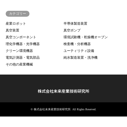
カテゴリー
産業ロボット
半導体製造装置
真空装置
真空ポンプ
真空コンポーネント
環境試験機・乾燥機オーブン
理化学機器・光学機器
検査機・分析機器
クリーン環境機器
ユーティリティ設備
電気計測器・電気部品
純水製造装置・洗浄機
その他の産業機械
株式会社未来産業技術研究所
©
株式会社未来産業技術研究所
. All Rights Reserved.