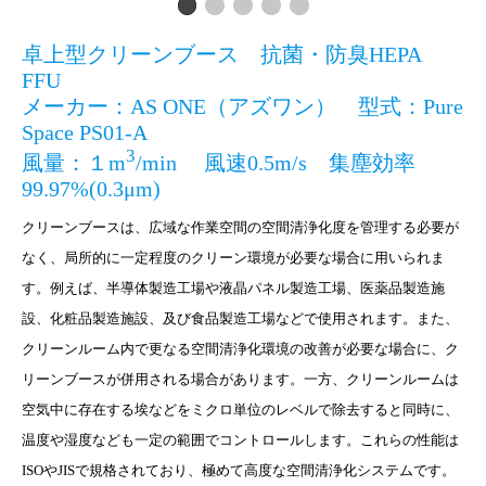
卓上型クリーンブース 抗菌・防臭HEPA
FFU
メーカー：AS ONE（アズワン） 型式：Pure
Space PS01-A
3
風量：１m
/min 風速0.5m/s 集塵効率
99.97%(0.3μm)
クリーンブースは、広域な作業空間の空間清浄化度を管理する必要が
なく、局所的に一定程度のクリーン環境が必要な場合に用いられま
す。例えば、半導体製造工場や液晶パネル製造工場、医薬品製造施
設、化粧品製造施設、及び食品製造工場などで使用されます。また、
クリーンルーム内で更なる空間清浄化環境の改善が必要な場合に、ク
リーンブースが併用される場合があります。一方、クリーンルームは
空気中に存在する埃などをミクロ単位のレベルで除去すると同時に、
温度や湿度なども一定の範囲でコントロールします。これらの性能は
ISOやJISで規格されており、極めて高度な空間清浄化システムです。