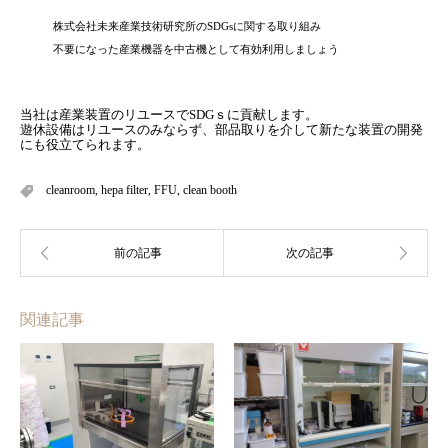
株式会社未来産業技術研究所のSDGsに関する取り組み
不要になった産業機器を中古機として有効利用しましょう
当社は産業装置のリユースでSDGｓに貢献します。
遊休設備はリユースのみならず、部品取りを介して新たな装置の開発
にも役立てられます。
cleanroom
,
hepa filter
,
FFU
,
clean booth
関連記事