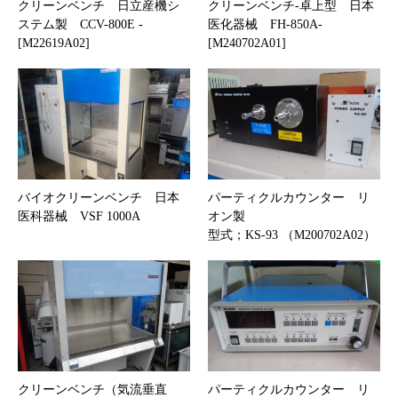
クリーンベンチ 日立産機シ
クリーンベンチ-卓上型 日本
ステム製 CCV-800E -
医化器械 FH-850A-
[M22619A02]
[M240702A01]
バイオクリーンベンチ 日本
パーティクルカウンター リ
医科器械 VSF 1000A
オン製
型式；KS-93 （M200702A02）
クリーンベンチ（気流垂直
パーティクルカウンター リ