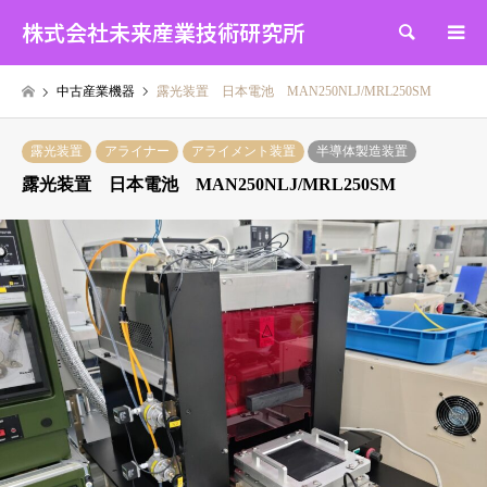
株式会社未来産業技術研究所
検索
中古産業機器
露光装置 日本電池 MAN250NLJ/MRL250SM
露光装置
アライナー
アライメント装置
半導体製造装置
露光装置 日本電池 MAN250NLJ/MRL250SM