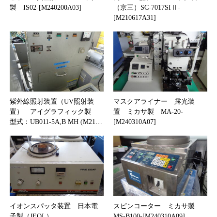
製 IS02-[M240200A03]
（京三）SC-7017SIⅡ-
[M210617A31]
紫外線照射装置（UV照射装
マスクアライナー 露光装
置） アイグラフィック製
置 ミカサ製 MA-20-
型式：UB011-5A,B MH (M21…
[M240310A07]
イオンスパッタ装置 日本電
スピンコーター ミカサ製
子製（JEOL）
MS-B100-[M240310A09]