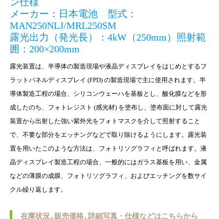
ン仕様
メーカー：日本電池 型式：
MAN250NLJ/MRL250SM
露光出力（発光長）：4kW（250mm）照射範
囲：200×200mm
露光装置は、半導体の製造現場や液晶ディスプレイをはじめとするフ
ラットパネルディスプレイ (FPD) の製造現場で主に使用されます。半
導体製造工程の場合、シリコンウェーハを基板とし、酸化膜などを形
成したのち、フォトレジスト (感光材) を塗布し、塗布面に対して露光
装置から出射した強い紫外光をフォトマスクを介して照射すること
で、不要な部分をエッチングなどで取り除けるようにします。露光装
置を用いたこのような方法は、フォトリソグラフィと呼ばれます。液
晶ディスプレイ製造工程の場合、一般的にはガラス基板を用い、金属
などの薄膜の成膜、フォトリソグラフィ、およびエッチングを数サイ
クル繰り返します。
在庫状況,販売価格,詳細写真・仕様などはこちらから