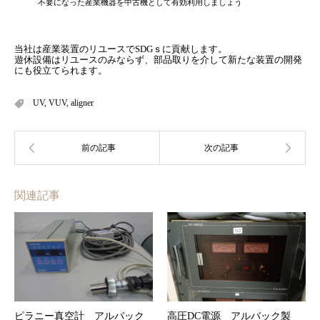
不要になった産業機器を中古機として有効利用しましょう
当社は産業装置のリユースでSDGｓに貢献します。
遊休設備はリユースのみならず、部品取りを介して新たな装置の開発
にも役立てられます。
UV
,
VUV
,
aligner
関連記事
ピラニー真空計 アルバック
高圧DC電源 アルバック製