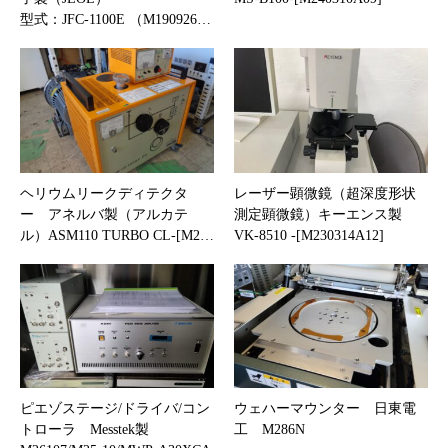
型式：JFC-1100E （M190926…
ヘリウムリークディテクタ
レーザー顕微鏡（超深度形状
ー アネルバ製（アルカテ
測定顕微鏡）キーエンス製
ル）ASM110 TURBO CL-[M2…
VK-8510 -[M230314A12]
ピエゾステージ/ドライバ/コン
ウェハーマウンター 日東電
トローラ Messtek製
工 M286N