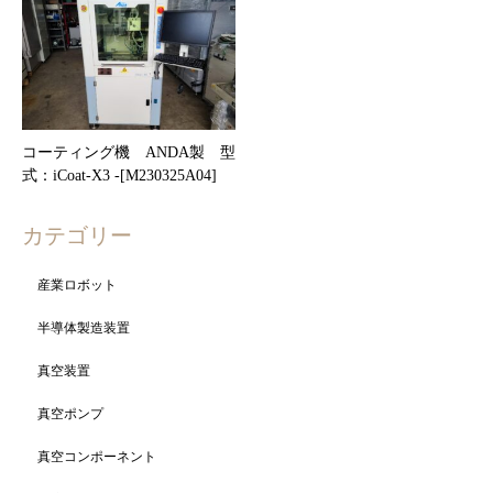
コーティング機 ANDA製 型
式：iCoat-X3 -[M230325A04]
カテゴリー
産業ロボット
半導体製造装置
真空装置
真空ポンプ
真空コンポーネント