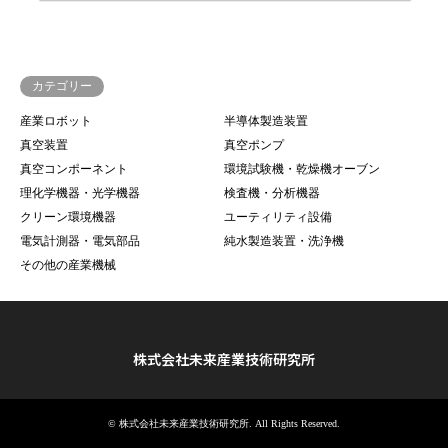
カテゴリー
産業ロボット
半導体製造装置
真空装置
真空ポンプ
真空コンポーネント
環境試験機・乾燥機オーブン
理化学機器・光学機器
検査機・分析機器
クリーン環境機器
ユーティリティ設備
電気計測器・電気部品
純水製造装置・洗浄機
その他の産業機械
株式会社未来産業技術研究所
©
株式会社未来産業技術研究所
. All Rights Reserved.