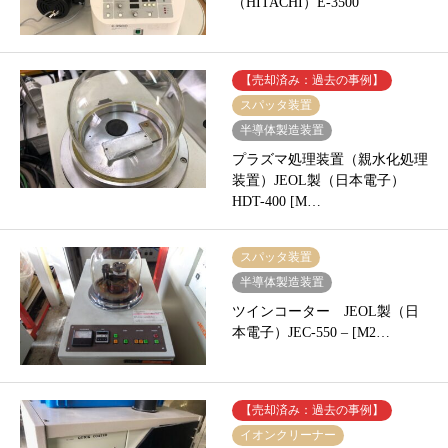
（HITACHI）E-3500
【売却済み：過去の事例】
スパッタ装置
半導体製造装置
プラズマ処理装置（親水化処理
装置）JEOL製（日本電子）
HDT-400 [M…
スパッタ装置
半導体製造装置
ツインコーター JEOL製（日
本電子）JEC-550 – [M2…
【売却済み：過去の事例】
イオンクリーナー