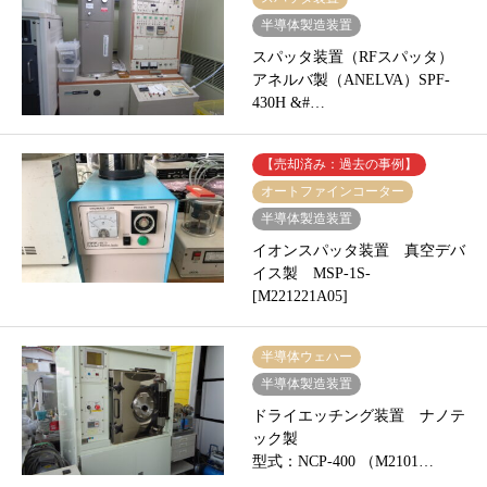
半導体製造装置
スパッタ装置（RFスパッタ）
アネルバ製（ANELVA）SPF-
430H &#…
【売却済み：過去の事例】
オートファインコーター
半導体製造装置
イオンスパッタ装置 真空デバ
イス製 MSP-1S-
[M221221A05]
半導体ウェハー
半導体製造装置
ドライエッチング装置 ナノテ
ック製
型式：NCP-400 （M2101…