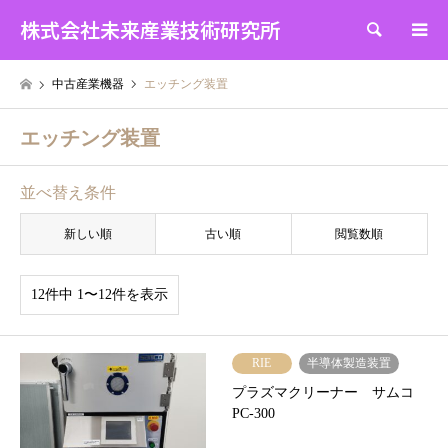
株式会社未来産業技術研究所
検索
中古産業機器
エッチング装置
エッチング装置
並べ替え条件
新しい順
古い順
閲覧数順
12件中 1〜12件を表示
RIE
半導体製造装置
プラズマクリーナー サムコ
PC-300