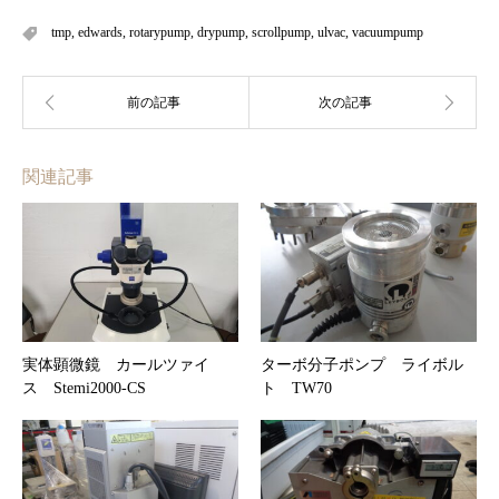
tmp
,
edwards
,
rotarypump
,
drypump
,
scrollpump
,
ulvac
,
vacuumpump
関連記事
実体顕微鏡 カールツァイ
ターボ分子ポンプ ライボル
ス Stemi2000-CS
ト TW70