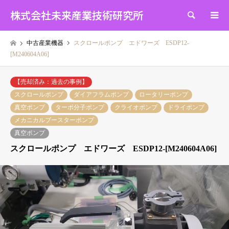
株式会社未来産業技術研究所
検索
中古産業機器
スクロールポンプ エドワーズ ESDP12-
[M240604A06]
【売却済み：過去の事例】
スクロールポンプ
ダイアフラムポンプ
ロータリーポンプ
真空ポンプ
ターボ分子ポンプ
クライオポンプ
ドライポンプ
メカニカルブースターポンプ
真空ポンプ
スクロールポンプ エドワーズ ESDP12-[M240604A06]