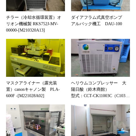
チラー（冷却水循環装置）オ
ダイアフラム式真空ポンプ
リオン機械製 RKS752J-MV-
アルバック機工 DAU-100
00000-[M210320A13]
マスクアライナー（露光装
ヘリウムコンプレッサー 大
置）canonキャノン製 PLA-
陽日酸（鈴木商館）
600F -[M221028A02]
型式：CCT-CK11003C（C103…