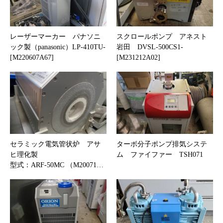
レーザーマーカー パナソニ
スクロールポンプ アネスト
ック製（panasonic）LP-410TU-
岩田 DVSL-500CS1-
[M220607A67]
[M231212A02]
セラミック電気管状炉 アサ
ターボ分子ポンプ排気システ
ヒ理化製
ム ファイファー TSH071
型式：ARF-50MC （M20071…