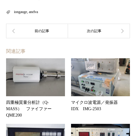
iongauge
,
anelva
関連記事
四重極質量分析計（Q-
マイクロ波電源／発振器
MASS） ファイファー
IDX IMG-2503
QME200