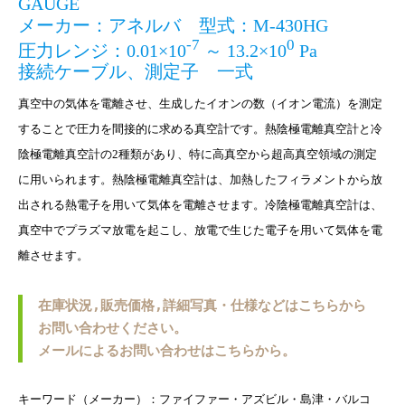
GAUGE
メーカー：アネルバ 型式：M-430HG
-7
0
圧力レンジ：0.01×10
～ 13.2×10
Pa
接続ケーブル、測定子 一式
真空中の気体を電離させ、生成したイオンの数（イオン電流）を測定
することで圧力を間接的に求める真空計です。熱陰極電離真空計と冷
陰極電離真空計の2種類があり、特に高真空から超高真空領域の測定
に用いられます。熱陰極電離真空計は、加熱したフィラメントから放
出される熱電子を用いて気体を電離させます。冷陰極電離真空計は、
真空中でプラズマ放電を起こし、放電で生じた電子を用いて気体を電
離させます。
在庫状況,販売価格,詳細写真・仕様などはこちらから
お問い合わせください。
メールによるお問い合わせはこちらから。
キーワード（メーカー）：ファイファー・アズビル・島津・バルコ