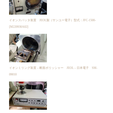
イオンスパッタ装置 JEOL製（サンユー電子）型式：JFC-1500-
[M220930A02]
イオンミリング装置 – 断面ポリッシャー JEOL – 日本電子 SM-
09010