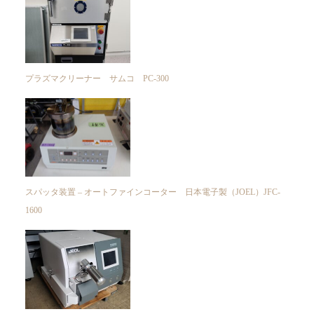
プラズマクリーナー サムコ PC-300
スパッタ装置 – オートファインコーター 日本電子製（JOEL）JFC-
1600