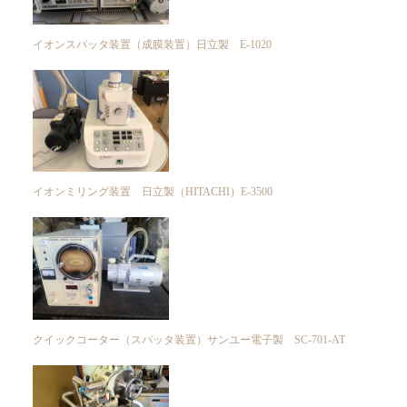
イオンスパッタ装置（成膜装置）日立製 E-1020
イオンミリング装置 日立製（HITACHI）E-3500
クイックコーター（スパッタ装置）サンユー電子製 SC-701-AT