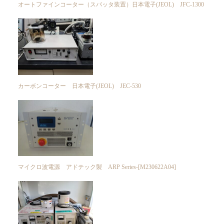
オートファインコーター（スパッタ装置）日本電子(JEOL) JFC-1300
カーボンコーター 日本電子(JEOL) JEC-530
マイクロ波電源 アドテック製 ARP Series-[M230622A04]