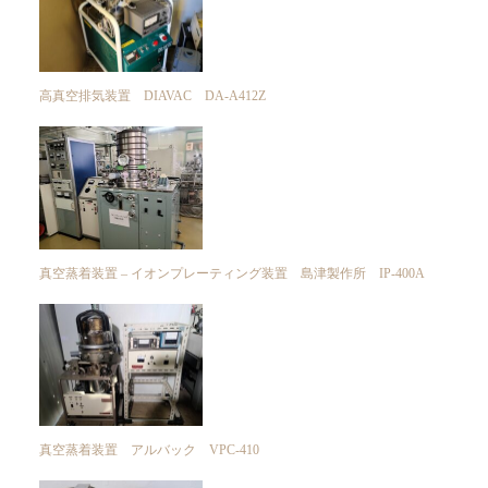
高真空排気装置 DIAVAC DA-A412Z
真空蒸着装置 – イオンプレーティング装置 島津製作所 IP-400A
真空蒸着装置 アルバック VPC-410