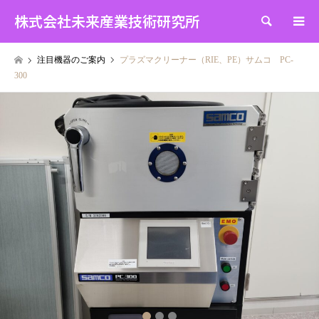
株式会社未来産業技術研究所
検索
注目機器のご案内
プラズマクリーナー（RIE、PE）サムコ PC-
300
1
2
3