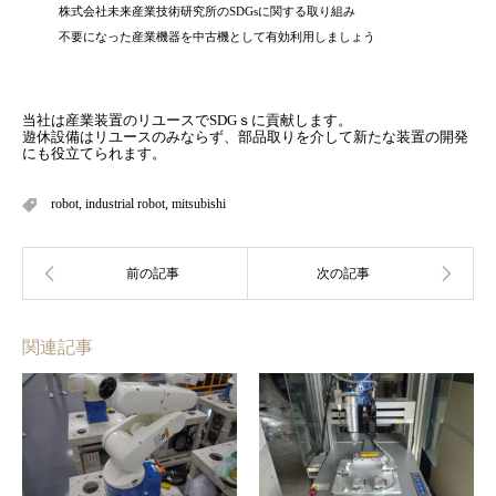
株式会社未来産業技術研究所のSDGsに関する取り組み
不要になった産業機器を中古機として有効利用しましょう
当社は産業装置のリユースでSDGｓに貢献します。
遊休設備はリユースのみならず、部品取りを介して新たな装置の開発
にも役立てられます。
robot
,
industrial robot
,
mitsubishi
関連記事