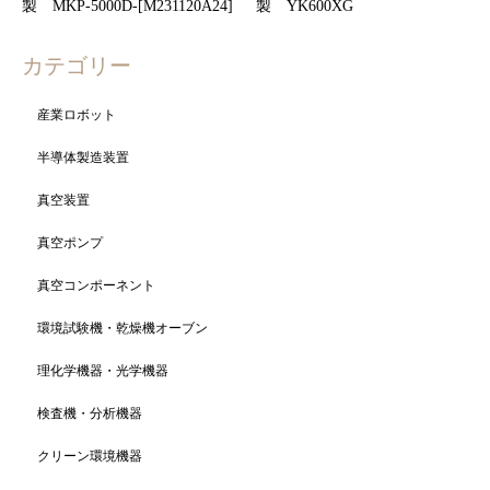
製 MKP-5000D-[M231120A24]
製 YK600XG
カテゴリー
産業ロボット
半導体製造装置
真空装置
真空ポンプ
真空コンポーネント
環境試験機・乾燥機オーブン
理化学機器・光学機器
検査機・分析機器
クリーン環境機器