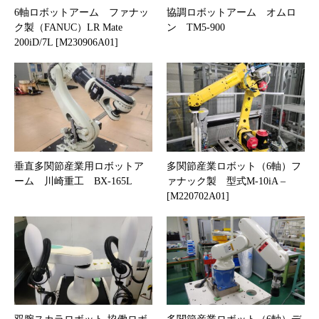
6軸ロボットアーム ファナッ
協調ロボットアーム オムロ
ク製（FANUC）LR Mate
ン TM5-900
200iD/7L [M230906A01]
垂直多関節産業用ロボットア
多関節産業ロボット（6軸）フ
ーム 川崎重工 BX-165L
ァナック製 型式M-10iA –
[M220702A01]