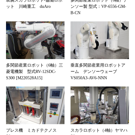
双腕スカラロボット-協働ロボ
多関節産業ロボット（6軸）デ
ット 川崎重工 duAro
ンソー製 型式：VP-6556-GM-
B-CN
多関節産業ロボット（6軸）三
垂直多関節産業用ロボットア
菱電機製 型式RV-12SDC-
ーム デンソーウェーブ
S300 [M220528A15]
VS050A3-AV6-NNN
プレス機 ミカドテクノス
スカラロボット（4軸）ヤマハ