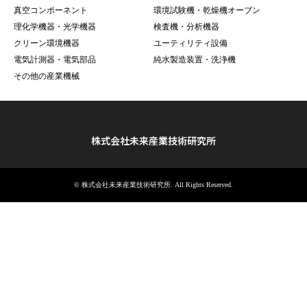
真空コンポーネント
環境試験機・乾燥機オーブン
理化学機器・光学機器
検査機・分析機器
クリーン環境機器
ユーティリティ設備
電気計測器・電気部品
純水製造装置・洗浄機
その他の産業機械
株式会社未来産業技術研究所
©
株式会社未来産業技術研究所
. All Rights Reserved.