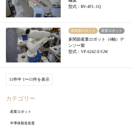
機製
型式：RV-4FL-1Q
多関節ロボット
産業ロボット
多関節産業ロボット（6軸）デ
ンソー製
型式：VP-6242-E/GM
11件中 1〜11件を表示
カテゴリー
産業ロボット
半導体製造装置