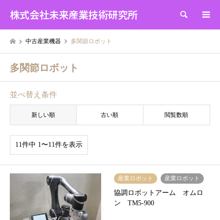
株式会社未来産業技術研究所
検索
中古産業機器
多関節ロボット
多関節ロボット
並べ替え条件
新しい順
古い順
閲覧数順
11件中 1〜11件を表示
産業ロボット
産業ロボット
協調ロボットアーム オムロ
ン TM5-900