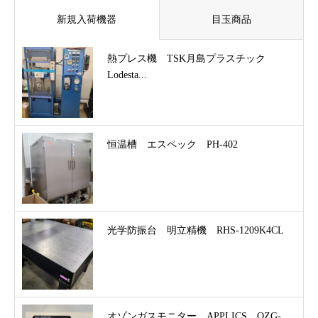
新規入荷機器
目玉商品
熱プレス機 TSK月島プラスチック
Lodesta...
恒温槽 エスペック PH-402
光学防振台 明立精機 RHS-1209K4CL
オゾンガスモニター APPLICS OZG-