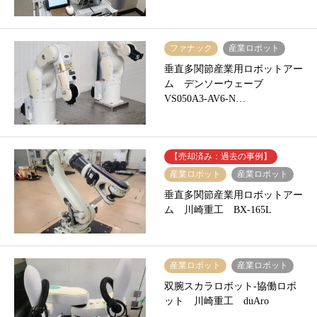
ファナック
産業ロボット
垂直多関節産業用ロボットアー
ム デンソーウェーブ
VS050A3-AV6-N…
【売却済み：過去の事例】
産業ロボット
産業ロボット
垂直多関節産業用ロボットアー
ム 川崎重工 BX-165L
産業ロボット
産業ロボット
双腕スカラロボット-協働ロボ
ット 川崎重工 duAro