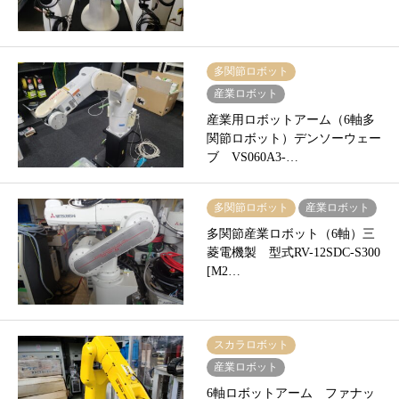
多関節ロボット
産業ロボット
産業用ロボットアーム（6軸多
関節ロボット）デンソーウェー
ブ VS060A3-…
多関節ロボット
産業ロボット
多関節産業ロボット（6軸）三
菱電機製 型式RV-12SDC-S300
[M2…
スカラロボット
産業ロボット
6軸ロボットアーム ファナッ