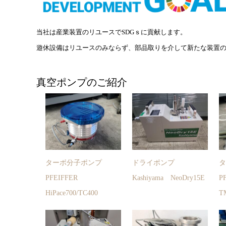
当社は産業装置のリユースでSDGｓに貢献します。
遊休設備はリユースのみならず、部品取りを介して新たな装置
真空ポンプのご紹介
ターボ分子ポンプ
ドライポンプ
PFEIFFER
Kashiyama NeoDry15E
P
HiPace700/TC400
T