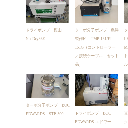
ドライポンプ 樫山
ターボ分子ポンプ 島津
NeoDry36E
製作所 TMP-151/EI-
L
151G（コントローラー
M
／接続ケーブル セット
ト
品）
ル
ターボ分子ポンプ BOC
ドライポンプ BOC
真
EDWARDS STP-300
EDWARDS エドワー
ク