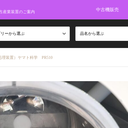
中古機販売
古産業装置のご案内
ゴリーから選ぶ
品名から選ぶ
理装置）ヤマト科学 PR510