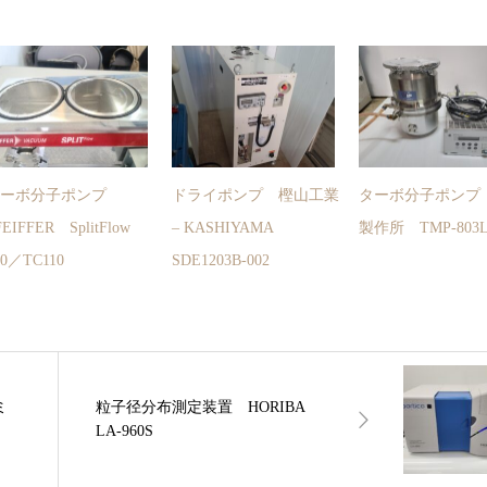
ターボ分子ポンプ
ドライポンプ 樫山工業
ターボ分子ポンプ
FEIFFER SplitFlow
– KASHIYAMA
製作所 TMP-803L
90／TC110
SDE1203B-002
ミ
粒子径分布測定装置 HORIBA
LA-960S