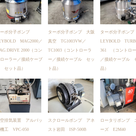
ターボ分子ポンプ
ターボ分子ポンプ 大阪
ターボ分子ポン
EYBOLD MAG2000／
真空 TG1003VW／
LEYBOLD TURB
AG.DRIVE 2000（コン
TC1003（コントローラ
361 （コントロ
ローラー／接続ケーブ
ー／接続ケーブル セッ
／接続ケーブル 
 セット品）
ト品）
品）
空排気装置 アルバッ
スクロールポンプ アネ
ロータリポンプ 
機工 VPC-050
スト岩田 ISP-500B
ーズ E2M40