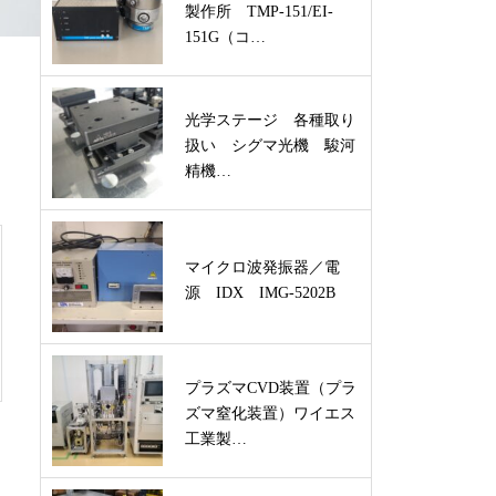
製作所 TMP-151/EI-
151G（コ…
光学ステージ 各種取り
扱い シグマ光機 駿河
精機…
マイクロ波発振器／電
源 IDX IMG-5202B
プラズマCVD装置（プラ
ズマ窒化装置）ワイエス
工業製…