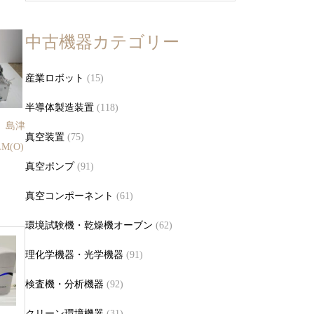
中古機器カテゴリー
産業ロボット
(15)
半導体製造装置
(118)
 島津
真空装置
(75)
M(O)
真空ポンプ
(91)
真空コンポーネント
(61)
環境試験機・乾燥機オーブン
(62)
理化学機器・光学機器
(91)
検査機・分析機器
(92)
クリーン環境機器
(31)