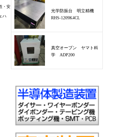
性・安
光学防振台 明立精機
ェハ
RHS-1209K4CL
真空オーブン ヤマト科
学 ADP200