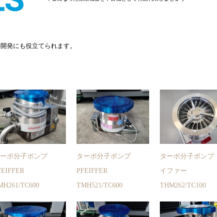
の開発にも役立てられます。
ターボ分子ポンプ
ターボ分子ポンプ
ターボ分子ポンプ
FEIFFER
PFEIFFER
イファー
MH261/TC600
TMH521/TC600
THM262/TC100