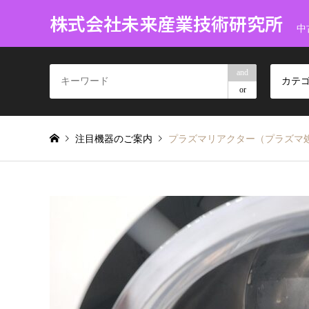
株式会社未来産業技術研究所
中
and
カテ
or
注目機器のご案内
プラズマリアクター（プラズマ処