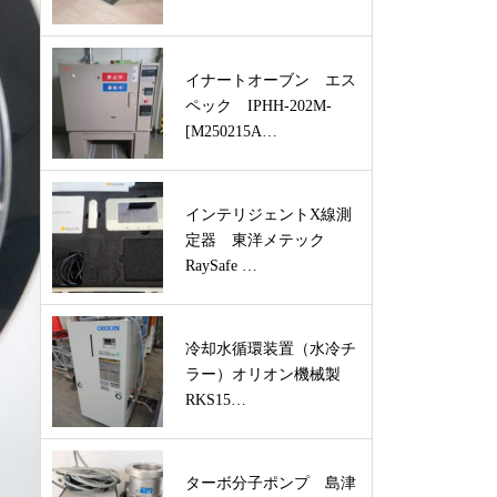
イナートオーブン エス
ペック IPHH-202M-
[M250215A…
インテリジェントX線測
定器 東洋メテック
RaySafe …
冷却水循環装置（水冷チ
ラー）オリオン機械製
RKS15…
ターボ分子ポンプ 島津