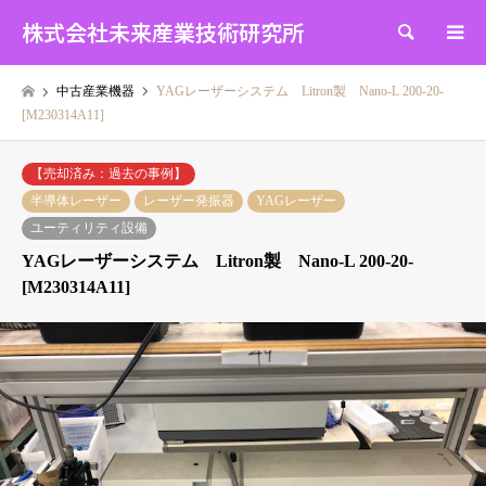
株式会社未来産業技術研究所
検索
中古産業機器
YAGレーザーシステム Litron製 Nano-L 200-20-
[M230314A11]
【売却済み：過去の事例】
半導体レーザー
レーザー発振器
YAGレーザー
ユーティリティ設備
YAGレーザーシステム Litron製 Nano-L 200-20-
[M230314A11]