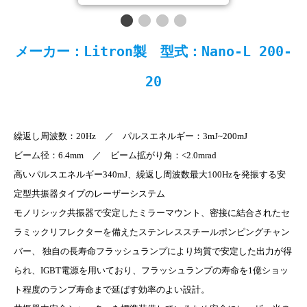
メーカー：Litron製 型式：Nano-L 200-
20
繰返し周波数：20Hz ／ パルスエネルギー：3mJ~200mJ
ビーム径：6.4mm ／ ビーム拡がり角：<2.0mrad
高いパルスエネルギー340mJ、繰返し周波数最大100Hzを発振する安
定型共振器タイプのレーザーシステム
モノリシック共振器で安定したミラーマウント、密接に結合されたセ
ラミックリフレクターを備えたステンレススチールポンピングチャン
バー、 独自の長寿命フラッシュランプにより均質で安定した出力が得
られ、IGBT電源を用いており、フラッシュランプの寿命を1億ショッ
ト程度のランプ寿命まで延ばす効率のよい設計。