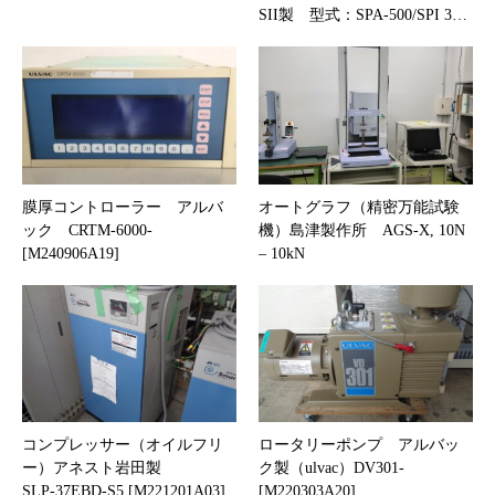
SII製 型式：SPA-500/SPI 3…
膜厚コントローラー アルバ
オートグラフ（精密万能試験
ック CRTM-6000-
機）島津製作所 AGS-X, 10N
[M240906A19]
– 10kN
コンプレッサー（オイルフリ
ロータリーポンプ アルバッ
ー）アネスト岩田製
ク製（ulvac）DV301-
SLP-37EBD-S5 [M221201A03]
[M220303A20]