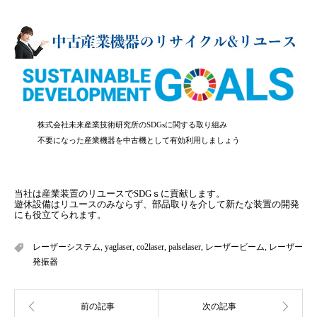
株式会社未来産業技術研究所のSDGsに関する取り組み
不要になった産業機器を中古機として有効利用しましょう
当社は産業装置のリユースでSDGｓに貢献します。
遊休設備はリユースのみならず、部品取りを介して新たな装置の開発
にも役立てられます。
レーザーシステム
,
yaglaser
,
co2laser
,
palselaser
,
レーザービーム
,
レーザー
発振器