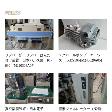
関連記事
リフロー炉（リフローはんだ
スクロールポンプ エドワー
付け装置）日本パルス製 RF-
ズ nXDS10i-[M240628A05]
630 -[M220308A07]
真空蒸着装置・日本電子
窒素ジェネレーター（N2発生