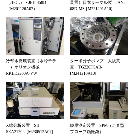
（JEOL）・JEE-450D
装置）日本サーマル製 JAN3-
（M201126A02）
08D-MS-[M221201A10]
冷却水循環装置（水冷チラ
ターボ分子ポンプ 大阪真
ー）オリオン機械
空 TG220FCAB-
RKED2200A-VW
[M241210A10]
X線分析装置 SII
膜厚測定装置 SPM（走査型
SEA2120L-[M230512A07]
プローブ顕微鏡）