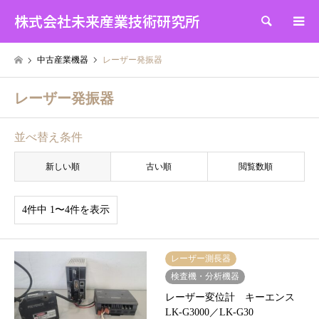
株式会社未来産業技術研究所
検索
中古産業機器
レーザー発振器
レーザー発振器
並べ替え条件
新しい順
古い順
閲覧数順
4件中 1〜4件を表示
レーザー測長器
検査機・分析機器
レーザー変位計 キーエンス
LK-G3000／LK-G30