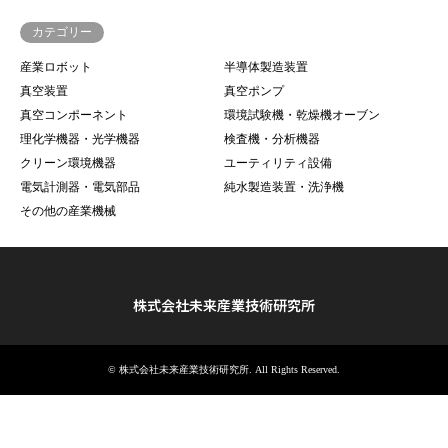
カテゴリー
産業ロボット
半導体製造装置
真空装置
真空ポンプ
真空コンポーネント
環境試験機・乾燥機オーブン
理化学機器・光学機器
検査機・分析機器
クリーン環境機器
ユーティリティ設備
電気計測器・電気部品
純水製造装置・洗浄機
その他の産業機械
株式会社未来産業技術研究所
©
株式会社未来産業技術研究所
. All Rights Reserved.