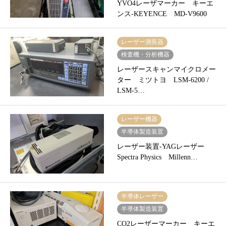
YVO4レーザマーカー キーエ
ンス-KEYENCE MD-V9600
レーザー測長器
検査機・分析機器
レーザースキャンマイクロメー
ター ミツトヨ LSM-6200 /
LSM-5…
レーザー機器
半導体製造装置
レーザー装置-YAGレーザー
Spectra Physics Millenn…
半導体レーザー
半導体製造装置
CO2レーザーマーカー キーエ