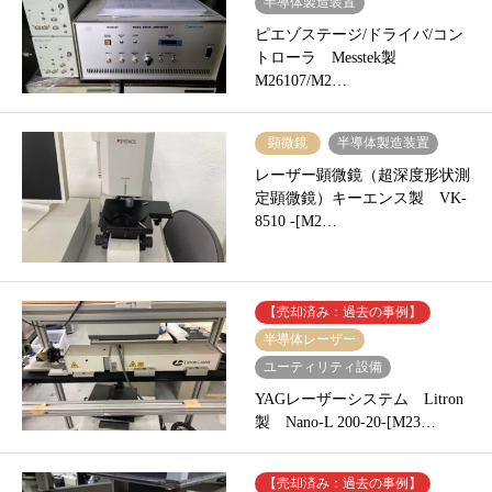
半導体製造装置
ピエゾステージ/ドライバ/コン
トローラ Messtek製
M26107/M2…
顕微鏡
半導体製造装置
レーザー顕微鏡（超深度形状測
定顕微鏡）キーエンス製 VK-
8510 -[M2…
【売却済み：過去の事例】
半導体レーザー
ユーティリティ設備
YAGレーザーシステム Litron
製 Nano-L 200-20-[M23…
【売却済み：過去の事例】