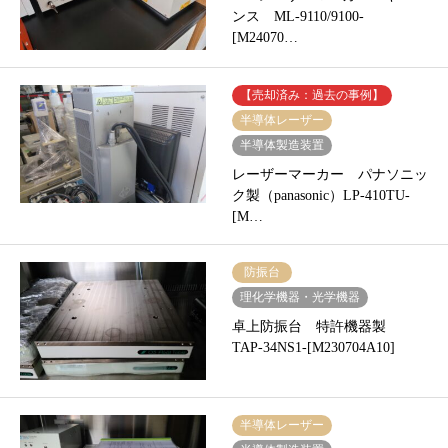
ンス ML-9110/9100-
[M24070…
【売却済み：過去の事例】
半導体レーザー
半導体製造装置
レーザーマーカー パナソニッ
ク製（panasonic）LP-410TU-
[M…
防振台
理化学機器・光学機器
卓上防振台 特許機器製
TAP-34NS1-[M230704A10]
半導体レーザー