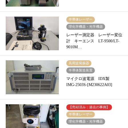
半導体レーザー
理化学機器・光学機器
レーザー測定器 レーザー変位
計 キーエンス LT-9500/LT-
9010M…
高周波発振器
半導体製造装置
マイクロ波電源 IDX製
IMG-2503S-[M230622A03]
【売却済み：過去の事例】
半導体レーザー
理化学機器・光学機器