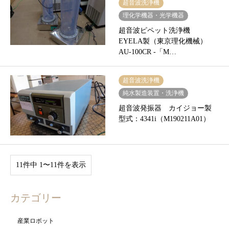
超音波洗浄機
理化学機器・光学機器
超音波ピペット洗浄機
EYELA製（東京理化機械）
AU-100CR -「M…
超音波洗浄機
純水製造装置・洗浄機
超音波発振器 カイジョー製
型式：4341i（M190211A01）
11件中 1〜11件を表示
カテゴリー
産業ロボット