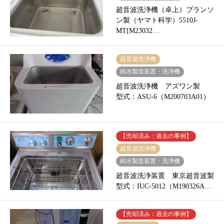
超音波洗浄機（卓上）ブランソ
ン製（ヤマト科学）5510J-
MT[M23032…
超音波洗浄機
純水製造装置・洗浄機
超音波洗浄機 アズワン製
型式：ASU-6（M200703A01）
【売却済み：過去の事例】
超音波洗浄機
純水製造装置・洗浄機
超音波洗浄装置 東京超音波製
型式：IUC-5012（M190326A…
【売却済み：過去の事例】