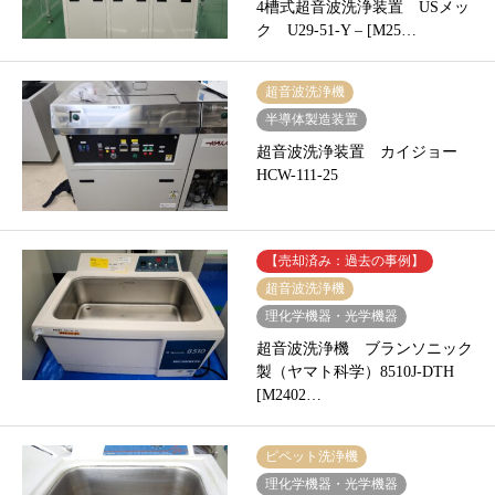
4槽式超音波洗浄装置 USメッ
ク U29-51-Y – [M25…
超音波洗浄機
半導体製造装置
超音波洗浄装置 カイジョー
HCW-111-25
【売却済み：過去の事例】
超音波洗浄機
理化学機器・光学機器
超音波洗浄機 ブランソニック
製（ヤマト科学）8510J-DTH
[M2402…
ピペット洗浄機
理化学機器・光学機器