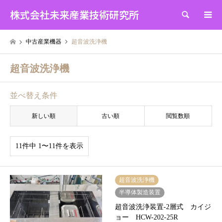
株式会社未来産業技術研究所
検索
中古産業機器
超音波洗浄機
超音波洗浄機
並べ替え条件
新しい順
古い順
閲覧数順
11件中 1〜11件を表示
超音波洗浄機
半導体製造装置
超音波洗浄装置-2層式 カイジ
ョー HCW-202-25R