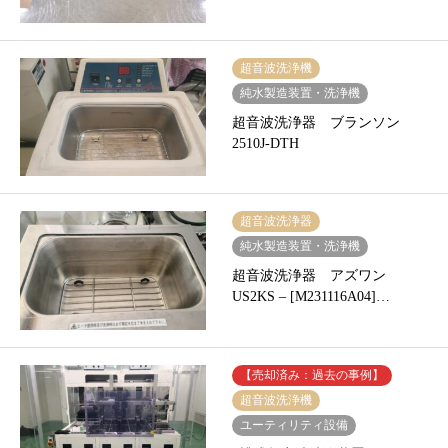
超音波洗浄機
純水製造装置・洗浄機
超音波洗浄器 ブランソン
2510J-DTH
超音波洗浄器
純水製造装置・洗浄機
超音波洗浄器 アズワン
US2KS – [M231116A04]…
【売却済み：過去の事例】
超音波洗浄機
ユーティリティ設備