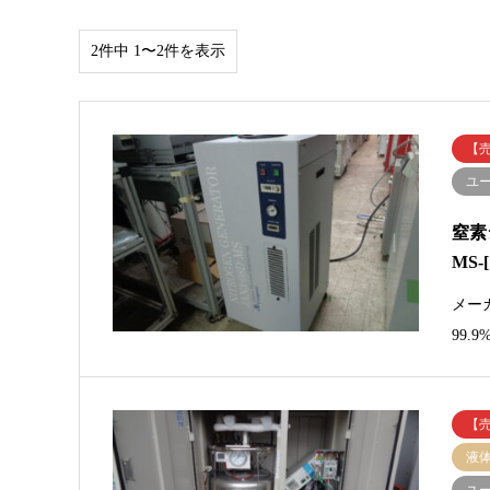
2件中 1〜2件を表示
【
ユ
窒素
MS-
メー
99.
【
液