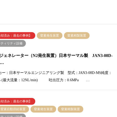
売却済み：過去の事例】
窒素発生装置
窒素精製装置
ーティリティ設備
ジェネレーター（N2発生装置）日本サーマル製 JAN3-08D-
[…
カー：日本サーマルエンジニアリング製 型式：JAN3-08D-MS純度：
9% (最大流量：12NL/min) 吐出圧力：0.6MPa …
売却済み：過去の事例】
体窒素自動供給装置
窒素発生装置
窒素精製装置