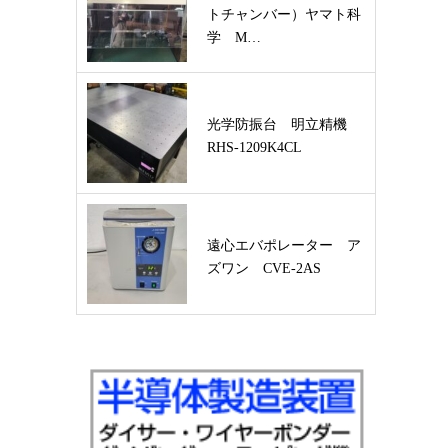
トチャンバー）ヤマト科
学 M…
光学防振台 明立精機
RHS-1209K4CL
遠心エバポレーター ア
ズワン CVE-2AS