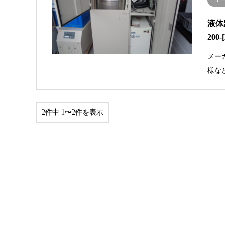
ユ
液体
200
メー
様な
2件中 1〜2件を表示