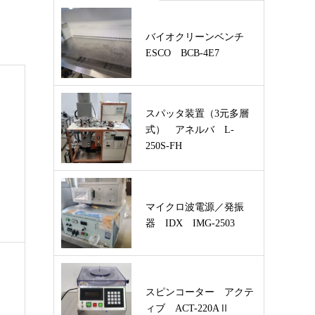
バイオクリーンベンチ
ESCO BCB-4E7
スパッタ装置（3元多層
式） アネルバ L-
250S-FH
マイクロ波電源／発振
器 IDX IMG-2503
スピンコーター アクテ
ィブ ACT-220AⅡ