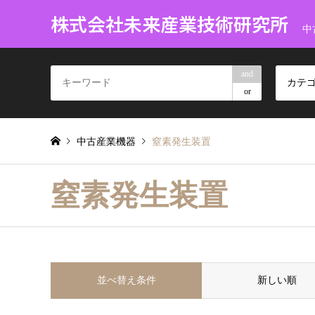
株式会社未来産業技術研究所
中
and
カテ
or
中古産業機器
窒素発生装置
窒素発生装置
並べ替え条件
新しい順