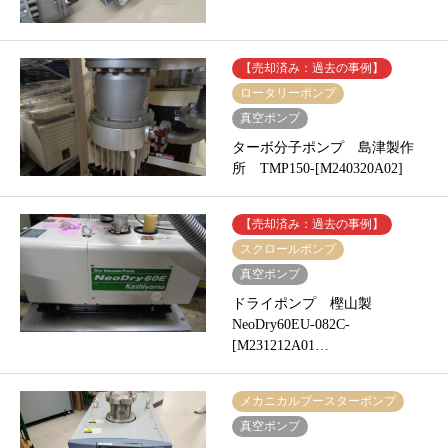
【売却済み：過去の事例】
ロータリーポンプ
真空ポンプ
ターボ分子ポンプ 島津製作
所 TMP150-[M240320A02]
【売却済み：過去の事例】
スクロールポンプ
真空ポンプ
ドライポンプ 樫山製
NeoDry60EU-082C-
[M231212A01…
メカニカルブースターポンプ
真空ポンプ