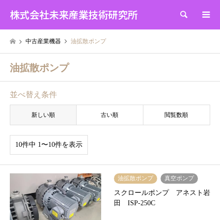
株式会社未来産業技術研究所
検索
中古産業機器
油拡散ポンプ
油拡散ポンプ
並べ替え条件
新しい順
古い順
閲覧数順
10件中 1〜10件を表示
油拡散ポンプ
真空ポンプ
スクロールポンプ アネスト岩
田 ISP-250C