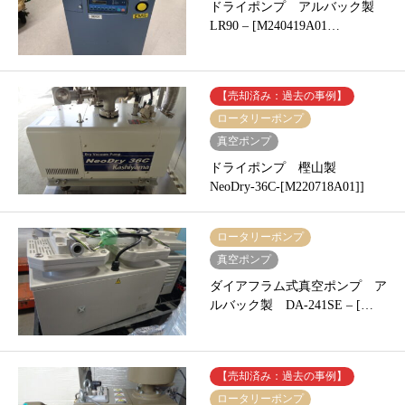
ドライポンプ アルバック製
LR90 – [M240419A01…
【売却済み：過去の事例】
ロータリーポンプ
真空ポンプ
ドライポンプ 樫山製
NeoDry-36C-[M220718A01]]
ロータリーポンプ
真空ポンプ
ダイアフラム式真空ポンプ ア
ルバック製 DA-241SE – […
【売却済み：過去の事例】
ロータリーポンプ