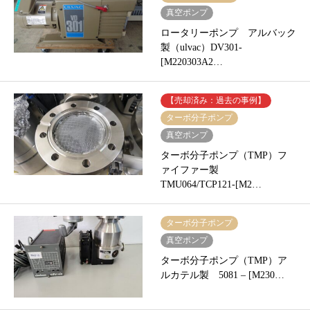
真空ポンプ
ロータリーポンプ アルバック
製（ulvac）DV301-
[M220303A2…
【売却済み：過去の事例】
ターボ分子ポンプ
真空ポンプ
ターボ分子ポンプ（TMP）フ
ァイファー製
TMU064/TCP121-[M2…
ターボ分子ポンプ
真空ポンプ
ターボ分子ポンプ（TMP）ア
ルカテル製 5081 – [M230…