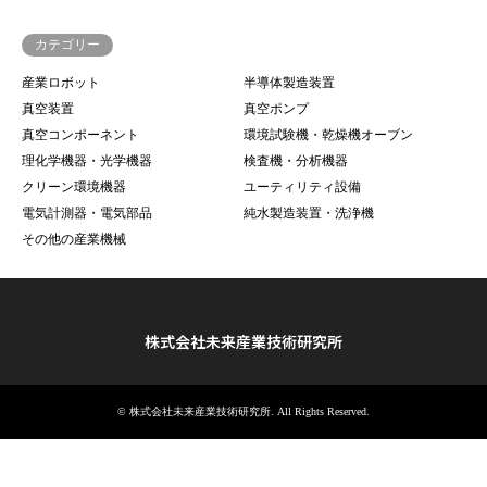
カテゴリー
産業ロボット
半導体製造装置
真空装置
真空ポンプ
真空コンポーネント
環境試験機・乾燥機オーブン
理化学機器・光学機器
検査機・分析機器
クリーン環境機器
ユーティリティ設備
電気計測器・電気部品
純水製造装置・洗浄機
その他の産業機械
株式会社未来産業技術研究所
©
株式会社未来産業技術研究所
. All Rights Reserved.