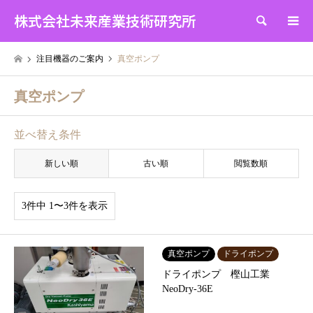
株式会社未来産業技術研究所
検索
注目機器のご案内
真空ポンプ
真空ポンプ
並べ替え条件
新しい順
古い順
閲覧数順
3件中 1〜3件を表示
真空ポンプ
ドライポンプ
ドライポンプ 樫山工業
NeoDry-36E