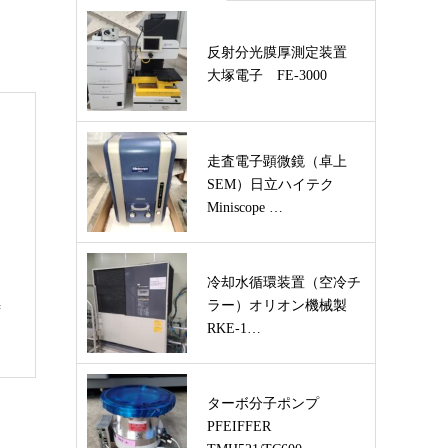
反射分光膜厚測定装置
大塚電子 FE-3000
走査電子顕微鏡（卓上
SEM）日立ハイテク
Miniscope …
冷却水循環装置（空冷チ
ラー）オリオン機械製
ず
RKE-1…
ターボ分子ポンプ
PFEIFFER