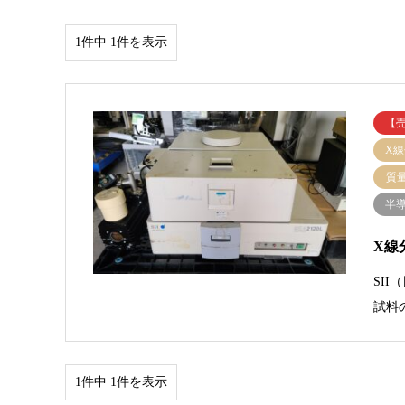
1件中 1件を表示
【
X
質
半
X線分
SI
試料
1件中 1件を表示