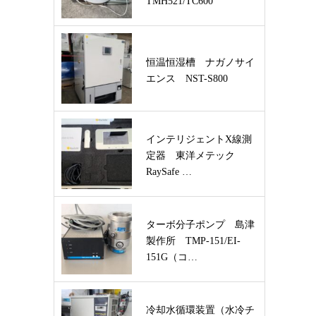
TMH521/TC600
恒温恒湿槽 ナガノサイ
エンス NST-S800
インテリジェントX線測
定器 東洋メテック
RaySafe …
ターボ分子ポンプ 島津
製作所 TMP-151/EI-
151G（コ…
冷却水循環装置（水冷チ