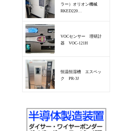
ラー）オリオン機械
RKED220…
VOCセンサー 理研計
器 VOC-121H
恒温恒湿槽 エスペッ
ク PR-3J