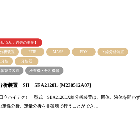
売却済み：過去の事例】
線分析装置
FTIR
MASS
EDX
Ｘ線分析装置
量分析
分析器
導体製造装置
検査機・分析機器
析装置 SII SEA2120L-[M230512A07]
I（日立ハイテク） 型式：SEA2120LX線分析装置は、固体、液体を問わ
の定性分析、定量分析を非破壊で行うことができ…