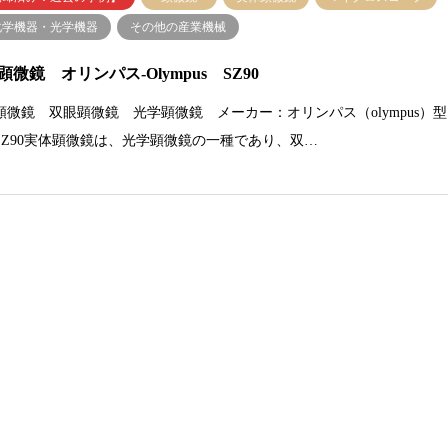
化学機器・光学機器
その他の産業機械
顕微鏡 オリンパス-Olympus SZ90
顕微鏡 双眼顕微鏡 光学顕微鏡 メーカー：オリンパス（olympus）型
SZ90実体顕微鏡は、光学顕微鏡の一種であり、双…