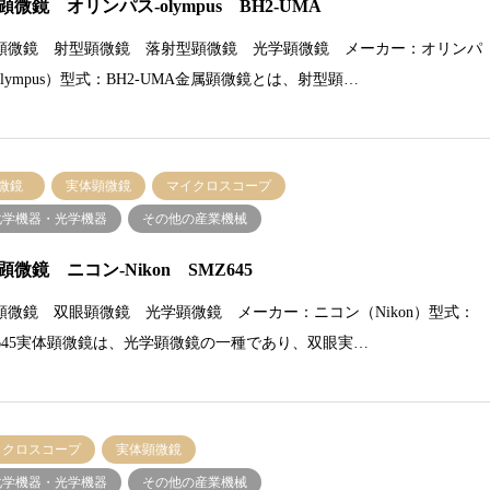
顕微鏡 オリンパス-olympus BH2-UMA
顕微鏡 射型顕微鏡 落射型顕微鏡 光学顕微鏡 メーカー：オリンパ
lympus）型式：BH2-UMA金属顕微鏡とは、射型顕…
微鏡
実体顕微鏡
マイクロスコープ
化学機器・光学機器
その他の産業機械
顕微鏡 ニコン-Nikon SMZ645
顕微鏡 双眼顕微鏡 光学顕微鏡 メーカー：ニコン（Nikon）型式：
Z645実体顕微鏡は、光学顕微鏡の一種であり、双眼実…
イクロスコープ
実体顕微鏡
化学機器・光学機器
その他の産業機械