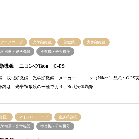
イクロスコープ
光学顕微鏡
顕微鏡
実体顕微鏡
化学機器・光学機器
検査機・分析機器
顕微鏡 ニコン-Nikon C-PS
鏡 双眼顕微鏡 光学顕微鏡 メーカー：ニコン（Nikon）型式：C-PS
微鏡は、光学顕微鏡の一種であり、双眼実体顕微…
微鏡
マイクロスコープ
金属顕微鏡
化学機器・光学機器
検査機・分析機器