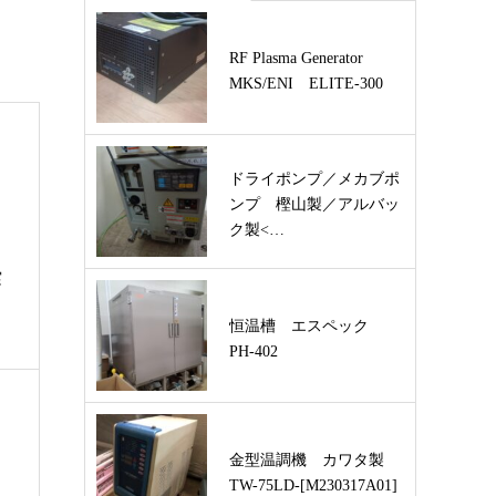
RF Plasma Generator
MKS/ENI ELITE-300
ドライポンプ／メカブポ
ンプ 樫山製／アルバッ
ク製<…
実
恒温槽 エスペック
PH-402
金型温調機 カワタ製
TW-75LD-[M230317A01]