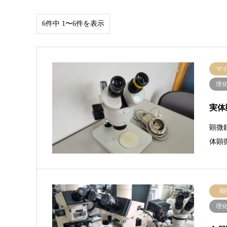
6件中 1〜6件を表示
マ
理
実体
顕微
体顕
顕
理