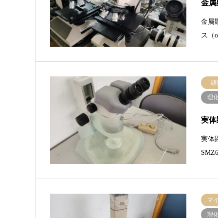
金属
金属
ス（o
顕
理
実体
実体
SM
マ
理