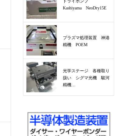
ドライポンプ
Kashiyama NeoDry15E
プラズマ処理装置 神港
精機 POEM
光学ステージ 各種取り
扱い シグマ光機 駿河
精機…