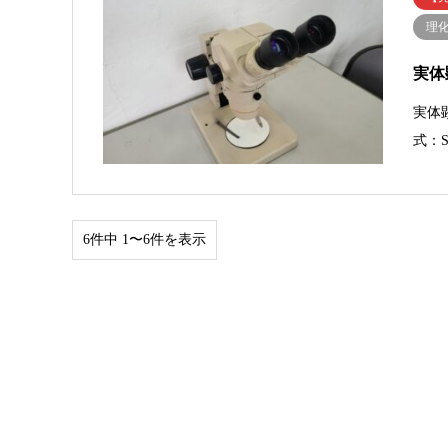
理
実体
実体
式：
6件中 1〜6件を表示