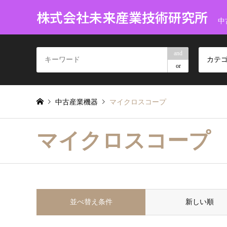
株式会社未来産業技術研究所
中
and
カテ
or
中古産業機器
マイクロスコープ
マイクロスコープ
並べ替え条件
新しい順