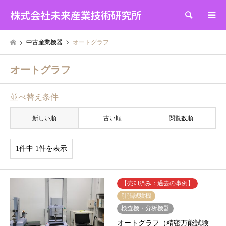
株式会社未来産業技術研究所
検索
中古産業機器
オートグラフ
オートグラフ
並べ替え条件
新しい順
古い順
閲覧数順
1件中 1件を表示
【売却済み：過去の事例】
引張試験機
検査機・分析機器
オートグラフ（精密万能試験