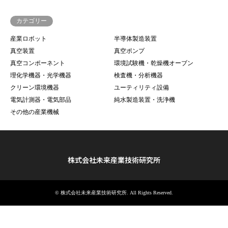
カテゴリー
産業ロボット
半導体製造装置
真空装置
真空ポンプ
真空コンポーネント
環境試験機・乾燥機オーブン
理化学機器・光学機器
検査機・分析機器
クリーン環境機器
ユーティリティ設備
電気計測器・電気部品
純水製造装置・洗浄機
その他の産業機械
株式会社未来産業技術研究所
©
株式会社未来産業技術研究所
. All Rights Reserved.