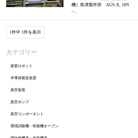
機）島津製作所 AGS-X, 10N
–…
1件中 1件を表示
カテゴリー
産業ロボット
半導体製造装置
真空装置
真空ポンプ
真空コンポーネント
環境試験機・乾燥機オーブン
理化学機器・光学機器