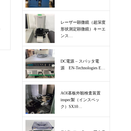
レーザー顕微鏡（超深度
形状測定顕微鏡）キーエ
ず
ンス…
DC電源 – スパッタ電
源 EN-Technologies E…
AOI基板外観検査装置
inspec製（インスペッ
ク）SX10…