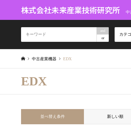
株式会社未来産業技術研究所
中
and
カテ
or
中古産業機器
EDX
EDX
並べ替え条件
新しい順