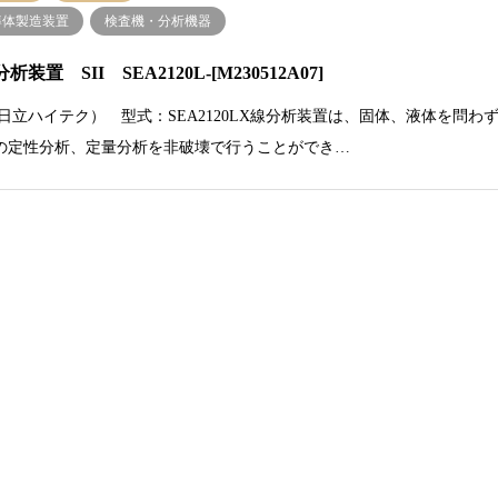
導体製造装置
検査機・分析機器
析装置 SII SEA2120L-[M230512A07]
I（日立ハイテク） 型式：SEA2120LX線分析装置は、固体、液体を問わ
の定性分析、定量分析を非破壊で行うことができ…