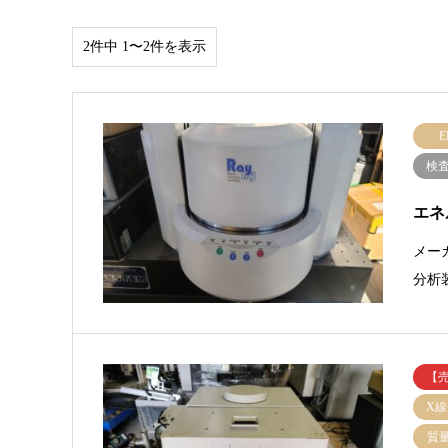
2件中 1〜2件を表示
E
検
エネ
メー
分析
【
X
質