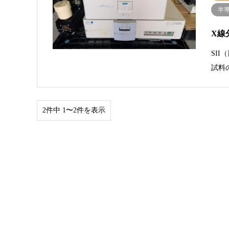
半
X線分
SI
試料
2件中 1〜2件を表示