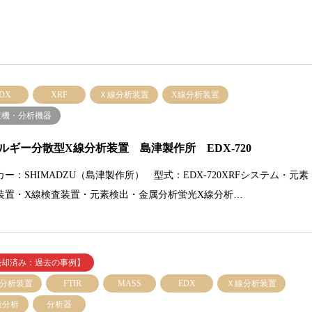
DX
XRF
Ｘ線分析装置
X線分析装置
査機・分析機器
ルギー分散型X線分析装置 島津製作所 EDX-720
カー：SHIMADZU（島津製作所） 型式：EDX-720XRFシステム・元素
装置・X線検査装置・元素検出・金属分析蛍光X線分析…
売却済み：過去の事例】
線分析装置
FTIR
MASS
EDX
Ｘ線分析装置
量分析
分析器