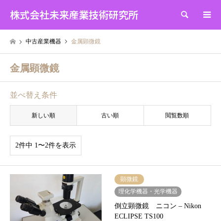
株式会社未来産業技術研究所
検索
中古産業機器
金属顕微鏡
金属顕微鏡
並べ替え条件
新しい順
古い順
閲覧数順
2件中 1〜2件を表示
顕微鏡
理化学機器・光学機器
倒立顕微鏡 ニコン – Nikon
ECLIPSE TS100