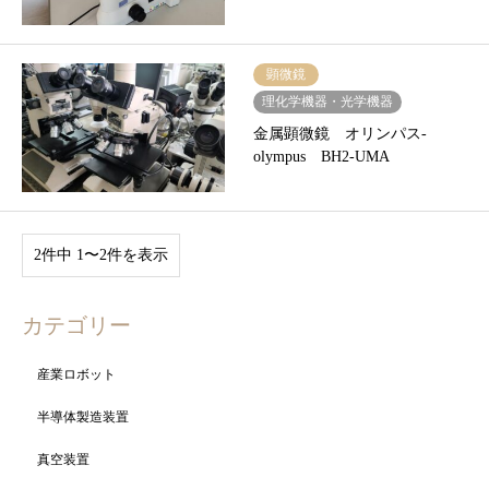
顕微鏡
理化学機器・光学機器
金属顕微鏡 オリンパス-
olympus BH2-UMA
2件中 1〜2件を表示
カテゴリー
産業ロボット
半導体製造装置
真空装置