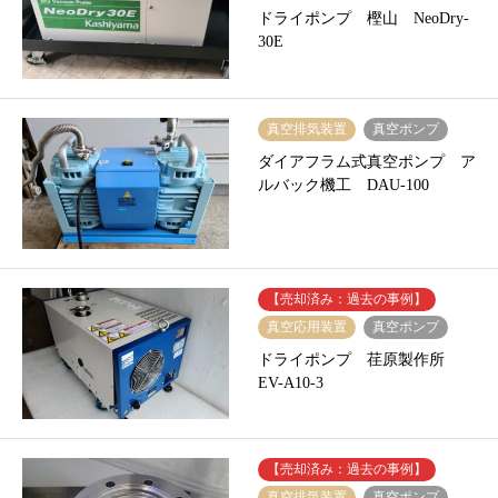
ドライポンプ 樫山 NeoDry-
30E
真空排気装置
真空ポンプ
ダイアフラム式真空ポンプ ア
ルバック機工 DAU-100
【売却済み：過去の事例】
真空応用装置
真空ポンプ
ドライポンプ 荏原製作所
EV-A10-3
【売却済み：過去の事例】
真空排気装置
真空ポンプ