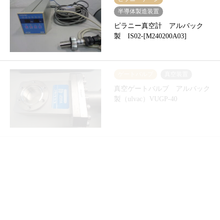
半導体製造装置
ピラニー真空計 アルバック
製 IS02-[M240200A03]
ゲートバルブ
真空装置
真空ゲートバルブ アルバック
製（ulvac）VUGP-40
電離真空計
真空装置
真空排気システム 大阪真空
製 TG220FVAB PUMPING
UNIT-…