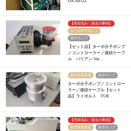
DA-A412Z
【売却済み：過去の事例】
ターボ分子ポンプ
真空ポンプ
【セット品】ターボ分子ポンプ
／コントローラー／接続ケーブ
ル バリアン-Var…
真空排気装置
真空ポンプ
ターボ分子ポンプ／コントロー
ラー／接続ケーブル【セット
品】ライボルト TUR…
【売却済み：過去の事例】
真空排気装置
真空ポンプ