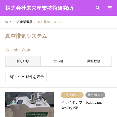
株式会社未来産業技術研究所
検索
中古産業機器
真空排気システム
真空排気システム
並べ替え条件
新しい順
古い順
閲覧数順
18件中 1〜18件を表示
ドライポンプ
真空ポンプ
ドライポンプ Kashiyama
NeoDry15E