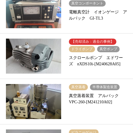
真空コンポーネント
電離真空計 イオンゲージ ア
ルバック GI-TL3
【売却済み：過去の事例】
ドライポンプ
真空ポンプ
スクロールポンプ エドワー
ズ nXDS10i-[M240628A05]
真空蒸着
半導体製造装置
真空蒸着装置 アルバック
VPC-260-[M241210A02]
ピラニーゲージ