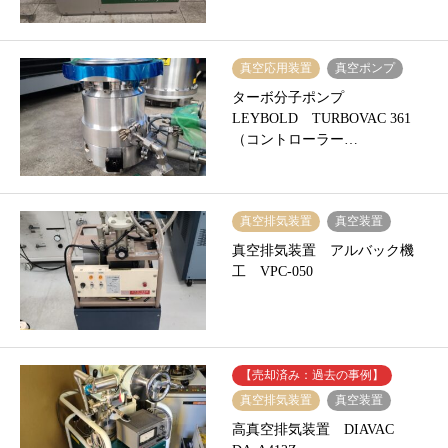
真空応用装置
真空ポンプ
ターボ分子ポンプ
LEYBOLD TURBOVAC 361
（コントローラー…
真空排気装置
真空装置
真空排気装置 アルバック機
工 VPC-050
【売却済み：過去の事例】
真空排気装置
真空装置
高真空排気装置 DIAVAC