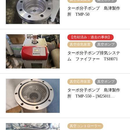
ターボ分子ポンプ 島津製作
所 TMP-50
【売却済み：過去の事例】
真空排気装置
真空ポンプ
ターボ分子ポンプ排気システ
ム ファイファー TSH071
真空応用装置
真空ポンプ
ターボ分子ポンプ 島津製作
所 TMP-550 – [M25011…
真空コントローラー