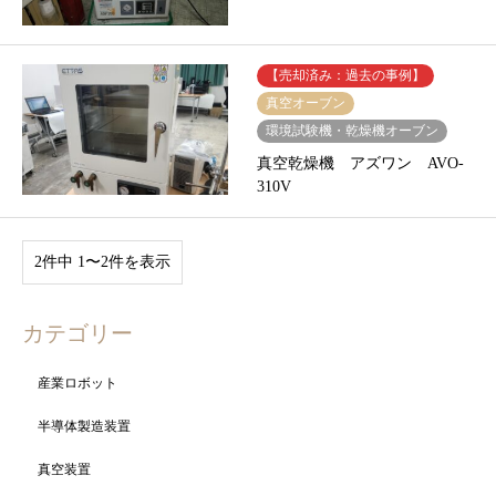
【売却済み：過去の事例】
真空オーブン
環境試験機・乾燥機オーブン
真空乾燥機 アズワン AVO-
310V
2件中 1〜2件を表示
カテゴリー
産業ロボット
半導体製造装置
真空装置