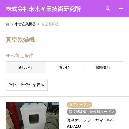
株式会社未来産業技術研究所
検索
中古産業機器
真空乾燥機
真空乾燥機
並べ替え条件
新しい順
古い順
閲覧数順
2件中 1〜2件を表示
真空オーブン
環境試験機・乾燥機オーブン
真空オーブン ヤマト科学
ADP200