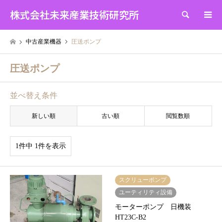
株式会社未来産業技術研究所
検索
中古産業機器
圧送ポンプ
圧送ポンプ
並べ替え条件
新しい順
古い順
閲覧数順
1件中 1件を表示
スクリューポンプ
ユーティリティ設備
モーターポンプ 日機装
HT23C-B2