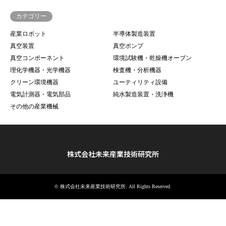
カテゴリー
産業ロボット
半導体製造装置
真空装置
真空ポンプ
真空コンポーネント
環境試験機・乾燥機オーブン
理化学機器・光学機器
検査機・分析機器
クリーン環境機器
ユーティリティ設備
電気計測器・電気部品
純水製造装置・洗浄機
その他の産業機械
株式会社未来産業技術研究所
©
株式会社未来産業技術研究所
. All Rights Reserved.