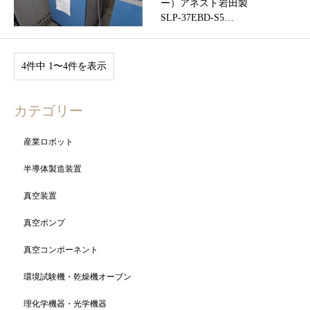
ー）アネスト岩田製
SLP-37EBD-S5…
4件中 1〜4件を表示
カテゴリー
産業ロボット
半導体製造装置
真空装置
真空ポンプ
真空コンポーネント
環境試験機・乾燥機オーブン
理化学機器・光学機器