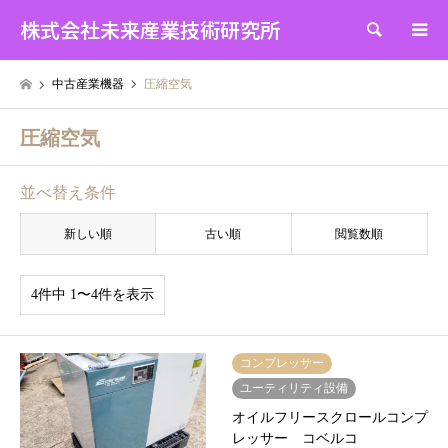
株式会社未来産業技術研究所
検索
中古産業機器
圧縮空気
圧縮空気
並べ替え条件
新しい順
古い順
閲覧数順
4件中 1〜4件を表示
コンプレッサー
ユーティリティ設備
オイルフリースクロールコンプ
レッサー コベルコ