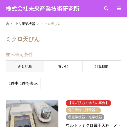
株式会社未来産業技術研究所
検索
中古産業機器
ミクロ天びん
ミクロ天びん
並べ替え条件
新しい順
古い順
閲覧数順
1件中 1件を表示
【売却済み：過去の事例】
電子天秤（計量器）
理化学機器・光学機器
ウルトラミクロ電子天秤 メト