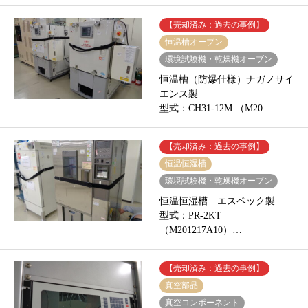
【売却済み：過去の事例】
恒温槽オーブン
環境試験機・乾燥機オーブン
恒温槽（防爆仕様）ナガノサイ
エンス製
型式：CH31-12M （M20…
【売却済み：過去の事例】
恒温恒湿槽
環境試験機・乾燥機オーブン
恒温恒湿槽 エスペック製
型式：PR-2KT
（M201217A10）…
【売却済み：過去の事例】
真空部品
真空コンポーネント