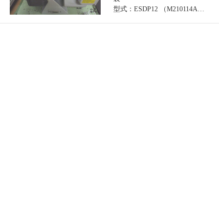
型式：ESDP12 （M210114A…
【売却済み：過去の事例】
顕微鏡
検査機・分析機器
FIB装置（集束イオンビーム装
置）SII製 型式：SMI9200IW
（M2…
【売却済み：過去の事例】
超音波洗浄機
理化学機器・光学機器
超音波ピペット洗浄機
EYELA製（東京理化機械）
AU-100CR -「M…
【売却済み：過去の事例】
超音波洗浄機