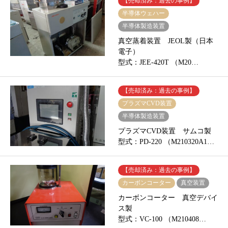
【売却済み：過去の事例】
半導体ウェハー
半導体製造装置
真空蒸着装置 JEOL製（日本
電子）
型式：JEE-420T （M20…
【売却済み：過去の事例】
プラズマCVD装置
半導体製造装置
プラズマCVD装置 サムコ製
型式：PD-220 （M210320A1…
【売却済み：過去の事例】
カーボンコーター
真空装置
カーボンコーター 真空デバイ
ス製
型式：VC-100 （M210408…