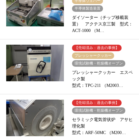
半導体ウェハー
半導体製造装置
ダイソーター（チップ移載装
置） アクテス京三製 型式：
ACT-1000 （M…
【売却済み：過去の事例】
プレッシャークッカー
環境試験機・乾燥機オーブン
プレッシャークッカー エスペ
ック製
型式：TPC-211 （M2003…
【売却済み：過去の事例】
環境試験機・乾燥機オーブン
セラミック電気管状炉 アサヒ
理化製
型式：ARF-50MC （M200…