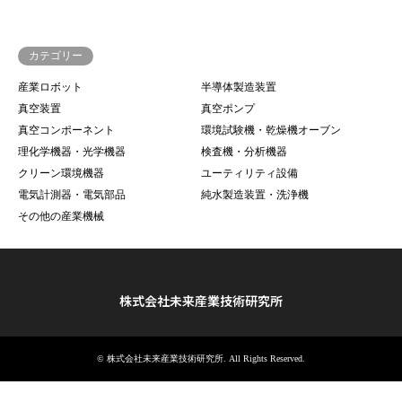
カテゴリー
産業ロボット
半導体製造装置
真空装置
真空ポンプ
真空コンポーネント
環境試験機・乾燥機オーブン
理化学機器・光学機器
検査機・分析機器
クリーン環境機器
ユーティリティ設備
電気計測器・電気部品
純水製造装置・洗浄機
その他の産業機械
株式会社未来産業技術研究所
©
株式会社未来産業技術研究所
. All Rights Reserved.