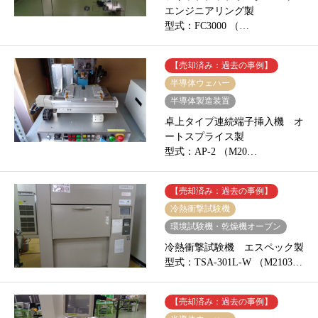
エンジニアリング製
型式：FC3000 （…
【売却済み：過去の事例】
半導体ウェハー
半導体製造装置
卓上タイプ連続端子挿入機 オ
ートスプライス製
型式：AP-2 （M20…
【売却済み：過去の事例】
冷熱衝撃試験機
環境試験機・乾燥機オーブン
冷熱衝撃試験機 エスペック製
型式：TSA-301L-W （M2103…
【売却済み：過去の事例】