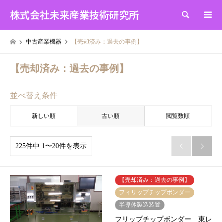
株式会社未来産業技術研究所
検索
中古産業機器
【売却済み：過去の事例】
【売却済み：過去の事例】
並べ替え条件
新しい順
古い順
閲覧数順
225件中 1〜20件を表示


【売却済み：過去の事例】
フィリップチップボンダー
半導体製造装置
フリップチップボンダー 東レ