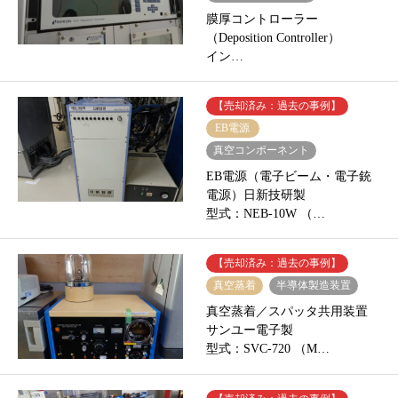
膜厚コントローラー
（Deposition Controller）
イン…
【売却済み：過去の事例】
EB電源
真空コンポーネント
EB電源（電子ビーム・電子銃
電源）日新技研製
型式：NEB-10W （…
【売却済み：過去の事例】
真空蒸着
半導体製造装置
真空蒸着／スパッタ共用装置
サンユー電子製
型式：SVC-720 （M…