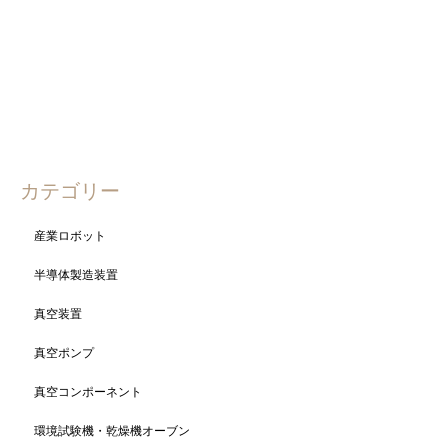
純水製造装置・洗浄機
超音波洗浄装置 東京超音波製
型式：IUC-5012（M190326A…
225件中 1〜20件を表示


カテゴリー
産業ロボット
半導体製造装置
真空装置
真空ポンプ
真空コンポーネント
環境試験機・乾燥機オーブン