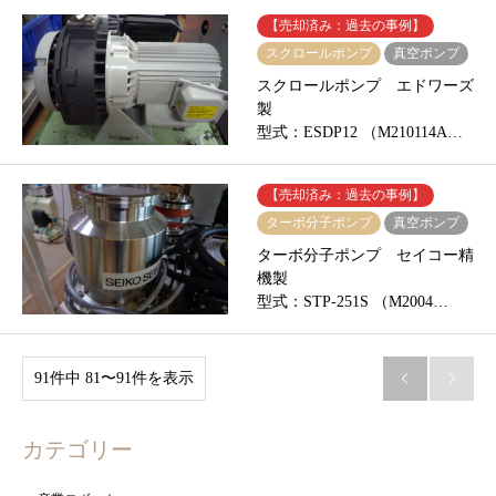
【売却済み：過去の事例】
スクロールポンプ
真空ポンプ
スクロールポンプ エドワーズ
製
型式：ESDP12 （M210114A…
【売却済み：過去の事例】
ターボ分子ポンプ
真空ポンプ
ターボ分子ポンプ セイコー精
機製
型式：STP-251S （M2004…
91件中 81〜91件を表示


カテゴリー