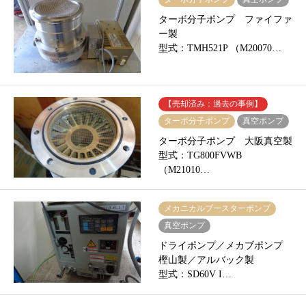
ターボ分子ポンプ ファイファ
ー製
型式：TMH521P （M20070…
【売却済み：過去の事例】
ターボ分子ポンプ
真空ポンプ
ターボ分子ポンプ 大阪真空製
型式：TG800FVWB
（M21010…
メカニカルブースターポンプ
真空ポンプ
ドライポンプ／メカブポンプ
樫山製／アルバック製
型式：SD60V I…