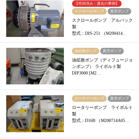
【売却済み：過去の事例】
スクロールポンプ
真空ポンプ
スクロールポンプ アルバック
製
型式：DIS-251 （M200414…
油拡散ポンプ
真空ポンプ
油拡散ポンプ（ディフュージョ
ンポンプ） ライボルト製
DIP3000 [M2…
ロータリーポンプ
真空ポンプ
ロータリーポンプ ライボルト
製
型式：D16B （M200714A05…