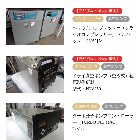
【売却済み：過去の事例】
コンプレッサー
真空ポンプ
ヘリウムコンプレッサー（クラ
イオコンプレッサー） アルバ
ック C30V [M…
【売却済み：過去の事例】
ドライポンプ
真空ポンプ
ドライ真空ポンプ（空冷式）荏
原製作所製
型式：PDV250
周波数変換器
真空ポンプ
ターボ分子ポンプコントローラ
ー（TURBOVAC MAG）
Leybo…