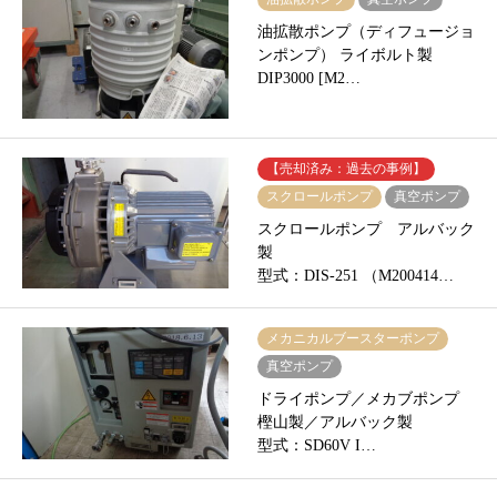
油拡散ポンプ（ディフュージョ
ンポンプ） ライボルト製
DIP3000 [M2…
【売却済み：過去の事例】
スクロールポンプ
真空ポンプ
スクロールポンプ アルバック
製
型式：DIS-251 （M200414…
メカニカルブースターポンプ
真空ポンプ
ドライポンプ／メカブポンプ
樫山製／アルバック製
型式：SD60V I…