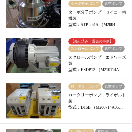
ターボ分子ポンプ
真空ポンプ
ターボ分子ポンプ セイコー精
機製
型式：STP-251S （M2004…
【売却済み：過去の事例】
スクロールポンプ
真空ポンプ
スクロールポンプ エドワーズ
製
型式：ESDP12 （M210114A…
ロータリーポンプ
真空ポンプ
ロータリーポンプ ライボルト
製
型式：D16B （M200714A05…
油拡散ポンプ
真空ポンプ