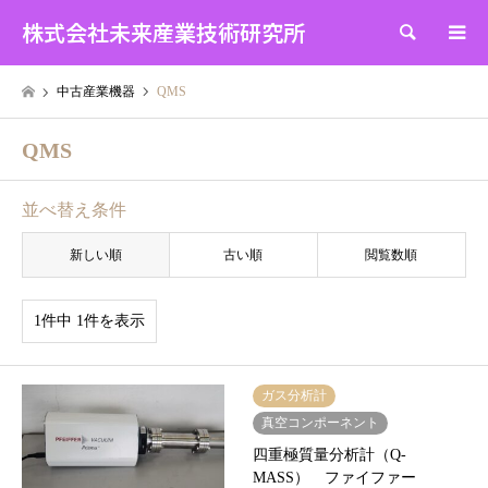
株式会社未来産業技術研究所
検索
中古産業機器
QMS
QMS
並べ替え条件
新しい順
古い順
閲覧数順
1件中 1件を表示
ガス分析計
真空コンポーネント
四重極質量分析計（Q-
MASS） ファイファー