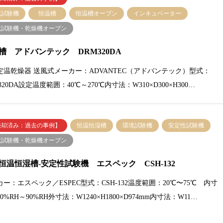
境試験機
恒温槽
恒温槽オーブン
インキュベーター
境試験機・乾燥機オーブン
槽 アドバンテック DRM320DA
定温乾燥器 送風式メーカー：ADVANTEC（アドバンテック）型式：
320DA設定温度範囲：40℃～270℃内寸法：W310×D300×H300…
売却済み：過去の事例】
恒温恒湿槽
環境試験機
安定性試験機
境試験機・乾燥機オーブン
恒温恒湿槽-安定性試験機 エスペック CSH-132
ー：エスペック／ESPEC型式：CSH-132温度範囲：20℃〜75℃ 内寸
0%RH～90%RH外寸法：W1240×H1800×D974mm内寸法：W11…