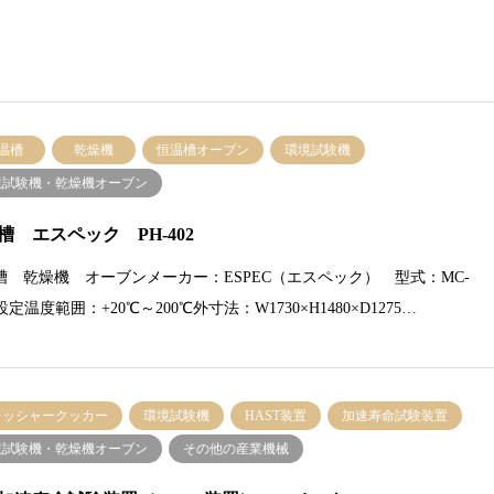
温槽
乾燥機
恒温槽オーブン
環境試験機
境試験機・乾燥機オーブン
槽 エスペック PH-402
槽 乾燥機 オーブンメーカー：ESPEC（エスペック） 型式：MC-
T設定温度範囲：+20℃～200℃外寸法：W1730×H1480×D1275…
レッシャークッカー
環境試験機
HAST装置
加速寿命試験装置
境試験機・乾燥機オーブン
その他の産業機械