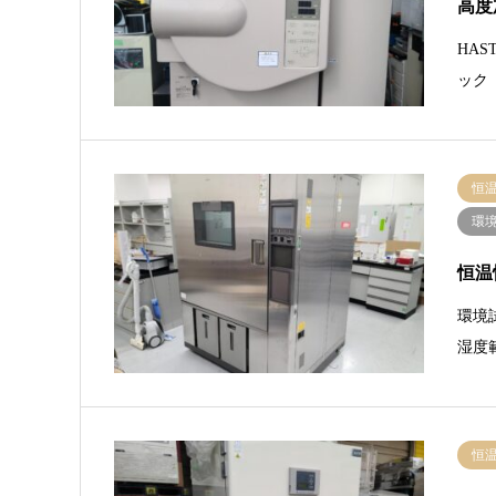
高度
HA
ック 
恒
環
恒温
環境
湿度範
恒