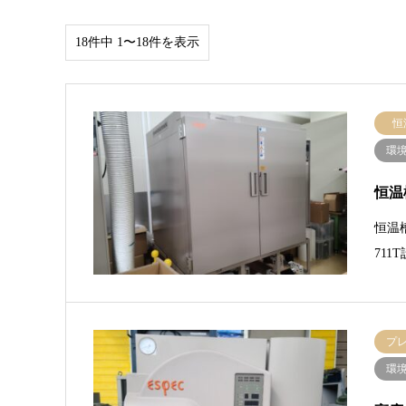
18件中 1〜18件を表示
恒
環
恒温
恒温
711
プ
環