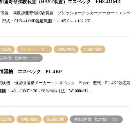
加速寿命試験装置（HAST装置）エスペック EHS-411MD
ST装置 高度加速寿命試験装置 プレッシャークッカーメーカー：エス
型式：EHS-411MD温度範囲：＋105.0～＋162.2℃…
温恒湿槽
インキュベーター
環境試験機
恒温恒湿槽
境試験機・乾燥機オーブン
恒湿槽 エスペック PL-4KP
試験機 恒温恒湿槽メーカー：エスペック Espec 型式：PL-4KP設定
囲：-40～100℃ / 20～98％rh内寸法：W1000×H1…
温恒湿槽
環境試験機
恒温恒湿槽
環境試験機・乾燥機オーブン