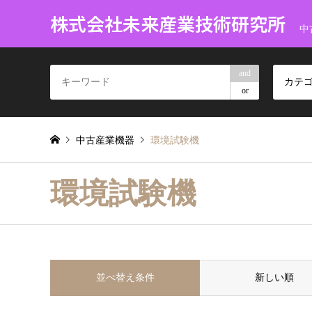
株式会社未来産業技術研究所
中
and
カテ
or
中古産業機器
環境試験機
環境試験機
並べ替え条件
新しい順