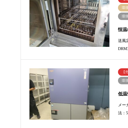
環
環
恒温
送風
DRM
【
環
低温
メーカ
法：5