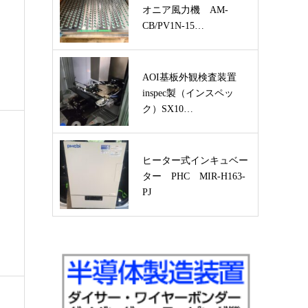
オニア風力機 AM-
CB/PV1N-15…
AOI基板外観検査装置
inspec製（インスペッ
ク）SX10…
ヒーター式インキュベー
ター PHC MIR-H163-
PJ