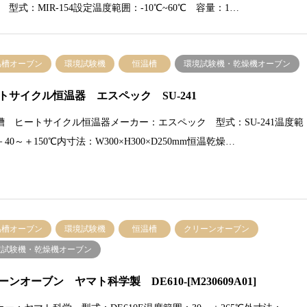
bi 型式：MIR-154設定温度範囲：-10℃~60℃ 容量：1…
温槽オーブン
環境試験機
恒温槽
環境試験機・乾燥機オーブン
トサイクル恒温器 エスペック SU-241
槽 ヒートサイクル恒温器メーカー：エスペック 型式：SU-241温度範
40～＋150℃内寸法：W300×H300×D250mm恒温乾燥…
温槽オーブン
環境試験機
恒温槽
クリーンオーブン
境試験機・乾燥機オーブン
ーンオーブン ヤマト科学製 DE610-[M230609A01]