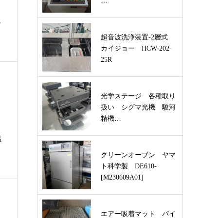
…
ペ
超音波洗浄装置-2層式
カイジョー HCW-202-
25R
光学ステージ 各種取り
扱い シグマ光機 駿河
精機…
温
クリーンオーブン ヤマ
ト科学製 DE610-
[M230609A01]
エアー吸着マット パイ