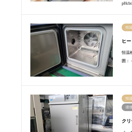
pHc
恒
ヒー
恒温
囲：－
恒
環
クリ