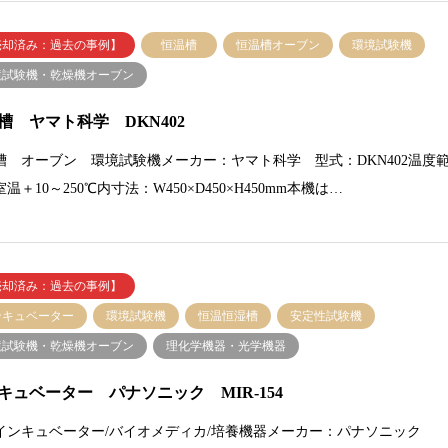
売却済み：過去の事例】
恒温槽
恒温槽オーブン
環境試験機
境試験機・乾燥機オーブン
槽 ヤマト科学 DKN402
槽 オーブン 環境試験機メーカー：ヤマト科学 型式：DKN402温度
温＋10～250℃内寸法：W450×D450×H450mm本機は…
売却済み：過去の事例】
ンキュベーター
環境試験機
恒温恒湿槽
安定性試験機
境試験機・乾燥機オーブン
理化学機器・光学機器
キュベーター パナソニック MIR-154
インキュベーター/バイオメディカ/培養機器メーカー：パナソニック