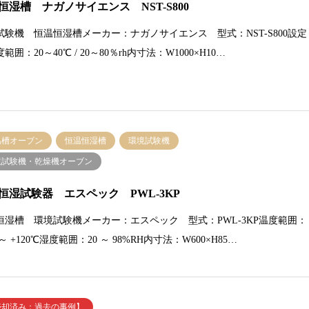
恒湿槽 ナガノサイエンス NST-S800
試験機 恒温恒湿槽メーカー：ナガノサイエンス 型式：NST-S800設定
範囲：20～40℃ / 20～80％rh内寸法：W1000×H10…
温槽オーブン
恒温恒湿槽
環境試験機
境試験機・乾燥機オーブン
恒湿試験器 エスペック PWL-3KP
恒湿槽 環境試験機メーカー：エスペック 型式：PWL-3KP温度範囲：
 ～ +120℃湿度範囲：20 ～ 98%RH内寸法：W600×H85…
売却済み：過去の事例】