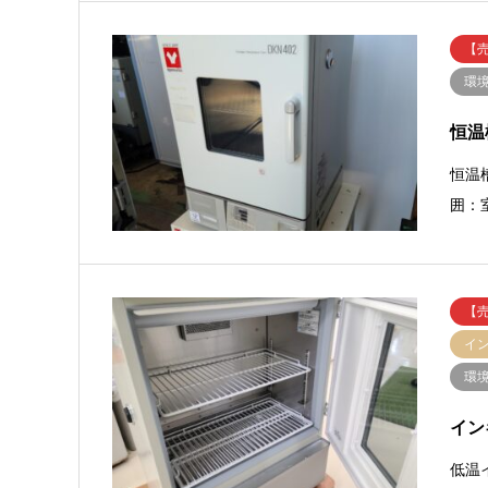
【
環
恒温
恒温
囲：室
【
イ
環
イン
低温