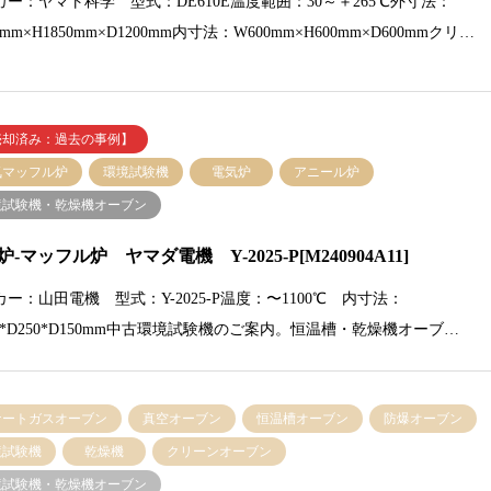
カー：ヤマト科学 型式：DE610E温度範囲：30～＋265℃外寸法：
0mm×H1850mm×D1200mm内寸法：W600mm×H600mm×D600mmクリ…
売却済み：過去の事例】
気マッフル炉
環境試験機
電気炉
アニール炉
境試験機・乾燥機オーブン
-マッフル炉 ヤマダ電機 Y-2025-P[M240904A11]
ー：山田電機 型式：Y-2025-P温度：〜1100℃ 内寸法：
0*D250*D150mm中古環境試験機のご案内。恒温槽・乾燥機オーブ…
ナートガスオーブン
真空オーブン
恒温槽オーブン
防爆オーブン
境試験機
乾燥機
クリーンオーブン
境試験機・乾燥機オーブン