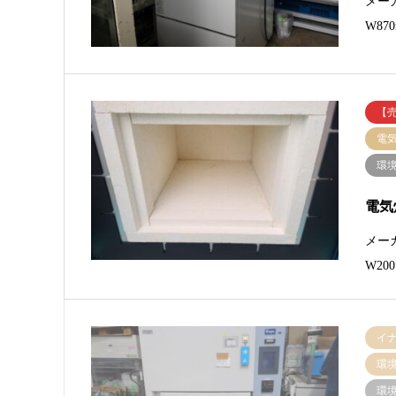
メー
W87
【
電
環
電気炉
メーカ
W20
イ
環
環