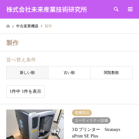
株式会社未来産業技術研究所
検索
中古産業機器
製作
製作
並べ替え条件
新しい順
古い順
閲覧数順
1件中 1件を表示
電機部品
ユーティリティ設備
3Ｄプリンター Stratasys
uPrint SE Plus