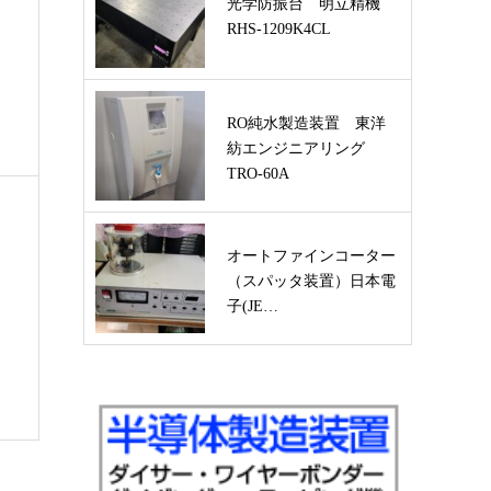
光学防振台 明立精機
RHS-1209K4CL
RO純水製造装置 東洋
紡エンジニアリング
TRO-60A
オートファインコーター
（スパッタ装置）日本電
子(JE…