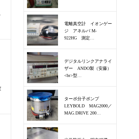
化
電離真空計 イオンゲー
ジ アネルバ M-
922HG 測定…
デジタルリンクアナライ
ザー ANDO製（安藤）
<br>型…
度
ターボ分子ポンプ
LEYBOLD MAG2000／
MAG.DRIVE 200…