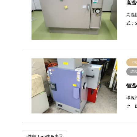
高温
高温
式：S
恒
環
恒温
環境
ク E
5件中 1〜5件を表示