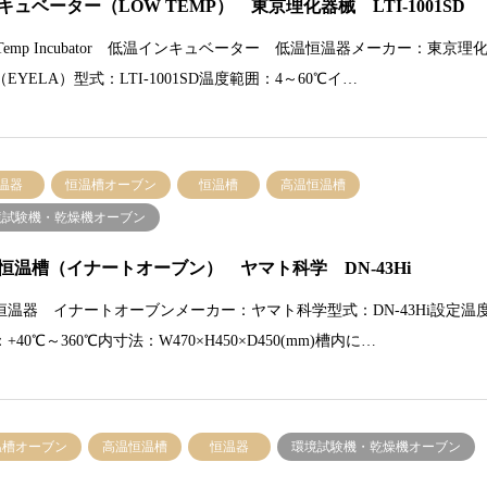
キュベーター（LOW TEMP） 東京理化器械 LTI-1001SD
 Temp Incubator 低温インキュベーター 低温恒温器メーカー：東京理
EYELA）型式：LTI-1001SD温度範囲：4～60℃イ…
温器
恒温槽オーブン
恒温槽
高温恒温槽
境試験機・乾燥機オーブン
恒温槽（イナートオーブン） ヤマト科学 DN-43Hi
恒温器 イナートオーブンメーカー：ヤマト科学型式：DN-43Hi設定温
+40℃～360℃内寸法：W470×H450×D450(mm)槽内に…
温槽オーブン
高温恒温槽
恒温器
環境試験機・乾燥機オーブン