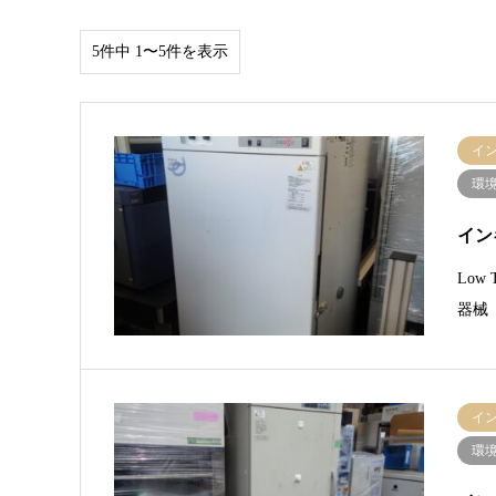
5件中 1〜5件を表示
イ
環
イン
Low
器械（
イ
環