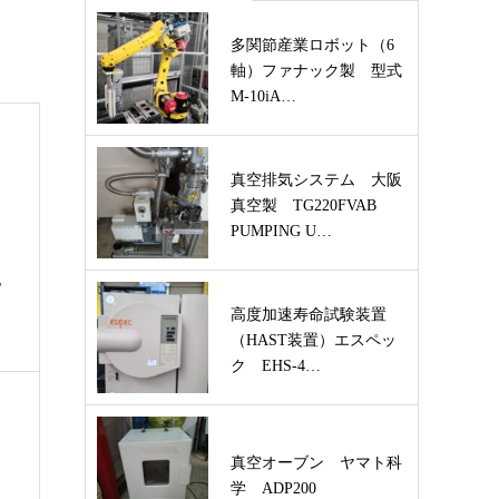
多関節産業ロボット（6
軸）ファナック製 型式
M-10iA…
真空排気システム 大阪
真空製 TG220FVAB
PUMPING U…
化
高度加速寿命試験装置
（HAST装置）エスペッ
ク EHS-4…
真空オーブン ヤマト科
学 ADP200