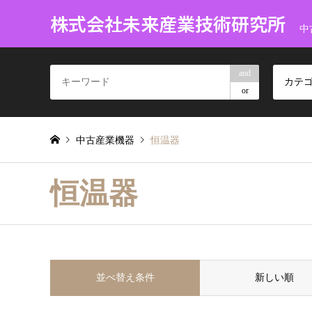
株式会社未来産業技術研究所
中
and
カテ
or
中古産業機器
恒温器
恒温器
並べ替え条件
新しい順