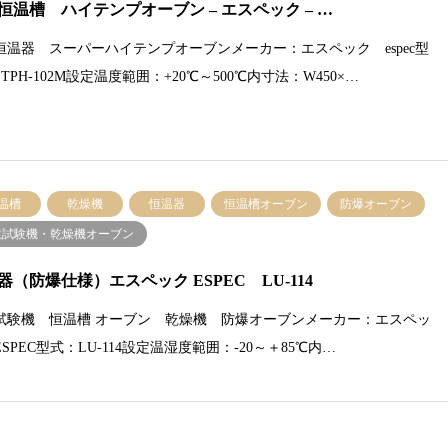
恒温槽 ハイテンプオーブン – エスペック – …
恒温器 スーパーハイテンプオーブンメーカー：エスペック espec型
TPH-102M設定温度範囲：+20℃～500℃内寸法：W450×…
温槽
乾燥機
恒温器
恒温槽オーブン
防爆オーブン
境試験機・乾燥機オーブン
器（防爆仕様）エスペック ESPEC LU-114
試験機 恒温槽 オーブン 乾燥機 防爆オーブンメーカー：エスペッ
SPEC型式：LU-114設定温湿度範囲：-20～＋85℃内…