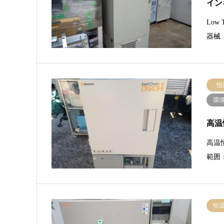
イン
Low
器械（
恒
環
高温
高温
範囲：
恒