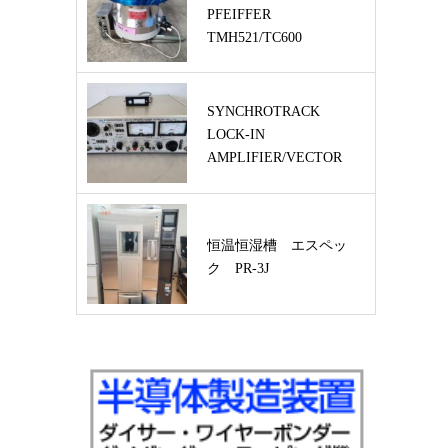
PFEIFFER
TMH521/TC600
SYNCHROTRACK
LOCK-IN
AMPLIFIER/VECTOR
VOLTMETER…
恒温恒湿槽 エスペッ
ク PR-3J