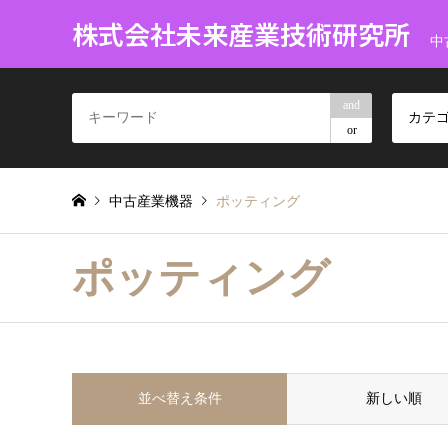
株式会社未来産業技術研究所
中
and
カテ
or
中古産業機器
ポッティング
ポッティング
並べ替え条件
新しい順