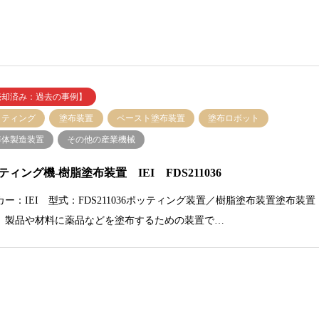
売却済み：過去の事例】
ッティング
塗布装置
ペースト塗布装置
塗布ロボット
導体製造装置
その他の産業機械
ティング機-樹脂塗布装置 IEI FDS211036
カー：IEI 型式：FDS211036ポッティング装置／樹脂塗布装置塗布装置
、製品や材料に薬品などを塗布するための装置で…