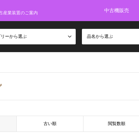
中古機販売
古産業装置のご案内
ゴリーから選ぶ
品名から選ぶ
ン
古い順
閲覧数順