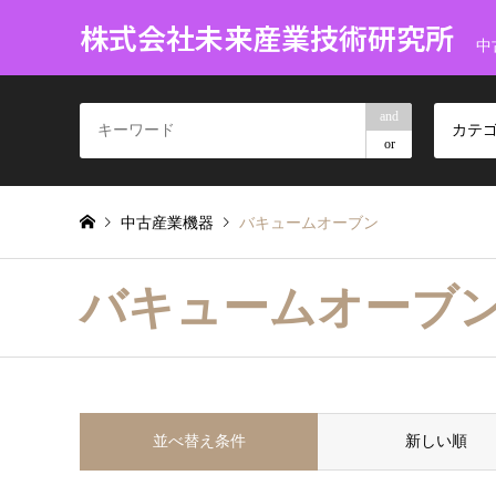
株式会社未来産業技術研究所
中
and
カテ
or
中古産業機器
バキュームオーブン
バキュームオーブ
並べ替え条件
新しい順