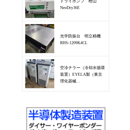
ドライポンプ 樫山
NeoDry36E
光学防振台 明立精機
RHS-1209K4CL
空冷チラー（冷却水循環
装置）EYELA製（東京
理化器械…