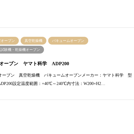
空オーブン
真空乾燥機
バキュームオーブン
境試験機・乾燥機オーブン
オーブン ヤマト科学 ADP200
オーブン 真空乾燥機 バキュームオーブンメーカー：ヤマト科学 型
DP200設定温度範囲：+40℃～240℃内寸法：W200×H2…