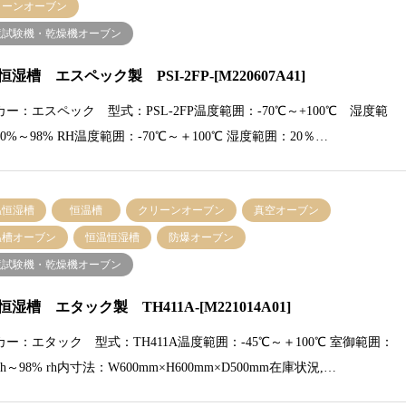
リーンオーブン
境試験機・乾燥機オーブン
湿槽 エスペック製 PSI-2FP-[M220607A41]
ー：エスペック 型式：PSL-2FP温度範囲：-70℃～+100℃ 湿度範
0%～98% RH温度範囲：-70℃～＋100℃ 湿度範囲：20％…
温恒湿槽
恒温槽
クリーンオーブン
真空オーブン
温槽オーブン
恒温恒湿槽
防爆オーブン
境試験機・乾燥機オーブン
湿槽 エタック製 TH411A-[M221014A01]
カー：エタック 型式：TH411A温度範囲：-45℃～＋100℃ 室御範囲：
 rh～98% rh内寸法：W600mm×H600mm×D500mm在庫状況,…