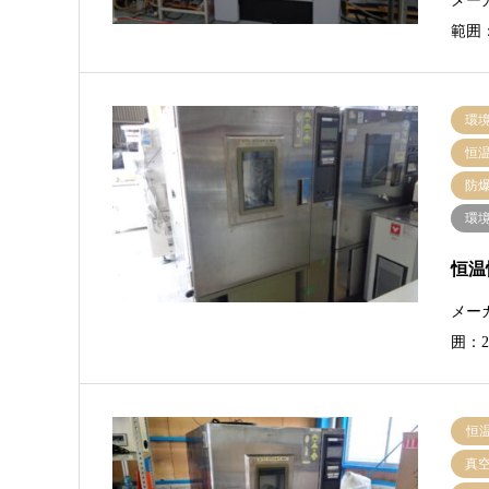
メーカ
範囲：
環
恒
防
環
恒温恒
メー
囲：2
恒
真