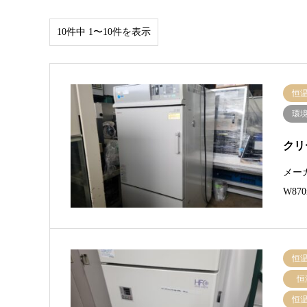
10件中 1〜10件を表示
恒
環
クリ
メー
W87
恒
恒
恒