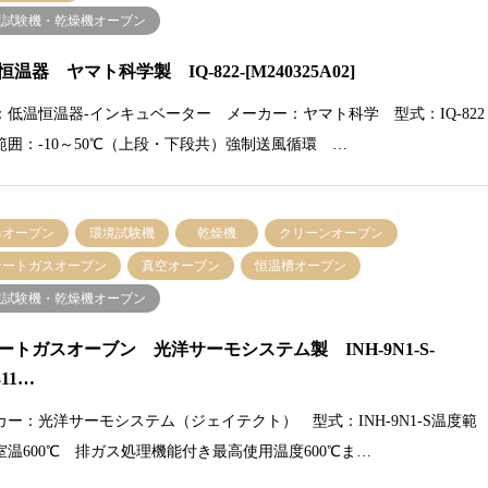
境試験機・乾燥機オーブン
温器 ヤマト科学製 IQ-822-[M240325A02]
：低温恒温器-インキュベーター メーカー：ヤマト科学 型式：IQ-822
範囲：-10～50℃（上段・下段共）強制送風循環 …
爆オーブン
環境試験機
乾燥機
クリーンオーブン
ナートガスオーブン
真空オーブン
恒温槽オーブン
境試験機・乾燥機オーブン
ートガスオーブン 光洋サーモシステム製 INH-9N1-S-
311…
カー：光洋サーモシステム（ジェイテクト） 型式：INH-9N1-S温度範
室温600℃ 排ガス処理機能付き最高使用温度600℃ま…