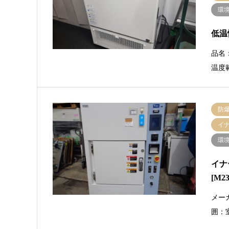
環
低温恒
品名
温度
防
イ
環
イナ
[M2
メー
囲：