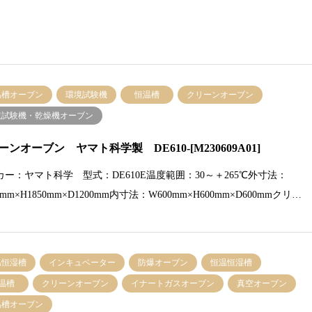
温槽オーブン
環境試験機
恒温槽
クリーンオーブン
境試験機・乾燥機オーブン
ーンオーブン ヤマト科学製 DE610-[M230609A01]
カー：ヤマト科学 型式：DE610E温度範囲：30～＋265℃外寸法：
0mm×H1850mm×D1200mm内寸法：W600mm×H600mm×D600mmクリ…
温恒湿槽
インキュベーター
防爆オーブン
恒温恒湿槽
温槽
クリーンオーブン
イナートガスオーブン
真空オーブン
温槽オーブン