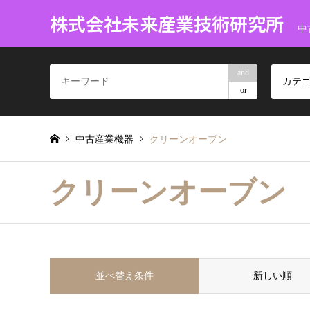
株式会社未来産業技術研究所
中
and
カテ
or
中古産業機器
クリーンオーブン
クリーンオーブン
並べ替え条件
新しい順