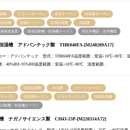
燥機
クリーンオーブン
真空オーブン
恒温槽オーブン
温恒湿槽
防爆オーブン
恒温恒湿槽
恒温槽
導体製造装置
環境試験機・乾燥機オーブン
理化学機器・光学機器
恒湿槽 アドバンテック製 THR040FA-[M240209A17]
カー：アドバンテック 型式：THR040FA温度範囲：室温+10℃~80℃ 
：40%RH~95%RH温度範囲：室温+10℃~80℃ 湿度範囲…
爆オーブン
恒温恒湿槽
恒温槽
クリーンオーブン
空オーブン
恒温槽オーブン
ナガノサイエンス
恒温恒湿槽
境試験機・乾燥機オーブン
 ナガノサイエンス製 CH43-15P-[M220314A72]