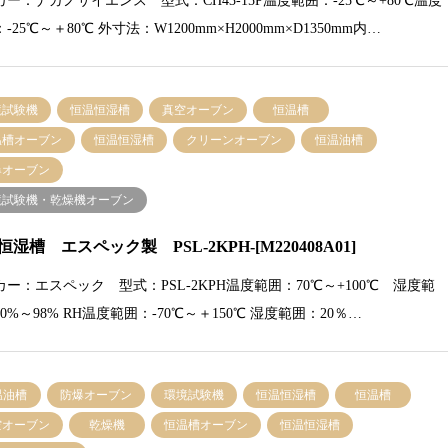
ー：ナガノサイエンス 型式：CH43-15P温度範囲：-25℃～+80℃温度
-25℃～＋80℃ 外寸法：W1200mm×H2000mm×D1350mm内…
境試験機
恒温恒湿槽
真空オーブン
恒温槽
温槽オーブン
恒温恒湿槽
クリーンオーブン
恒温油槽
爆オーブン
境試験機・乾燥機オーブン
湿槽 エスペック製 PSL-2KPH-[M220408A01]
カー：エスペック 型式：PSL-2KPH温度範囲：70℃～+100℃ 湿度範
0%～98% RH温度範囲：-70℃～＋150℃ 湿度範囲：20％…
温油槽
防爆オーブン
環境試験機
恒温恒湿槽
恒温槽
空オーブン
乾燥機
恒温槽オーブン
恒温恒湿槽