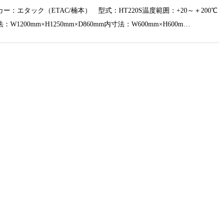
ー：エタック（ETAC/楠本） 型式：HT220S温度範囲：+20～＋200℃
：W1200mm×H1250mm×D860mm内寸法：W600mm×H600m…