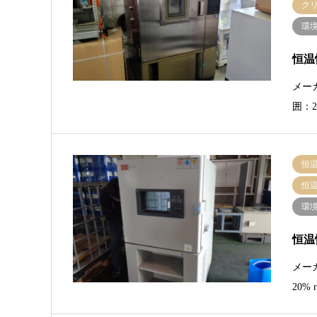
ク
環
恒温恒
メーカ
囲：2
恒
恒
環
恒温恒
メー
20%