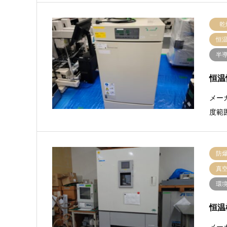
乾
恒
半
恒温
メー
度範囲
防
真
環
恒温槽