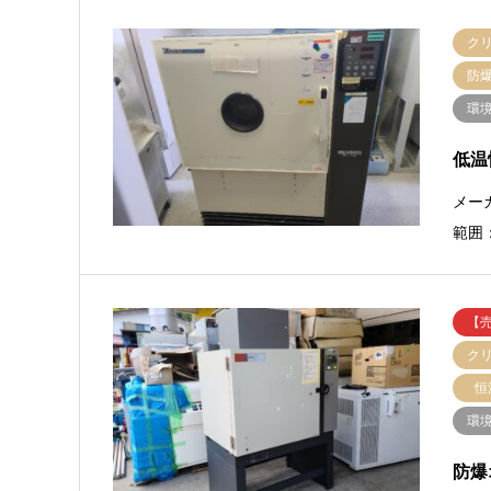
ク
防
環
低温恒
メー
範囲：
【
ク
恒
環
防爆