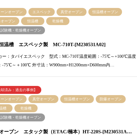
リーンオーブン
エスペック
真空オーブン
恒温槽オーブン
爆オーブン
恒温槽
乾燥機
境試験機・乾燥機オーブン
温槽 エスペック製 MC-710T-[M230531A02]
カー：タバイエスペック 型式：MC-710T温度範囲：-75℃～+100℃温度
-75℃～＋100℃ 外寸法：W900mm×H1200mm×D600mm内…
売却済み：過去の事例】
リーンオーブン
真空オーブン
恒温槽オーブン
防爆オーブン
温槽
乾燥機
境試験機・乾燥機オーブン
オーブン エタック製（ETAC/楠本）HT-220S-[M230531A…