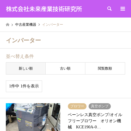
株式会社未来産業技術研究所
検索
中古産業機器
インバーター
インバーター
並べ替え条件
新しい順
古い順
閲覧数順
1件中 1件を表示
ブロワー
真空ポンプ
ベーンレス真空ポンプ/オイル
フリーブロワー オリオン機
械 KCE190A-0…