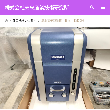
株式会社未来産業技術研究所
検索
注目機器のご案内
卓上電子顕微鏡 日立 TM3000