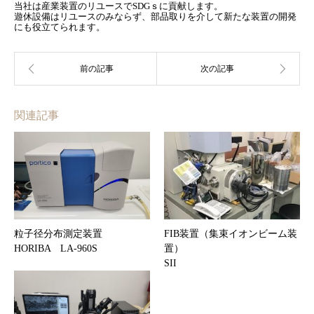
当社は産業装置のリユースでSDGｓに貢献します。
遊休設備はリユースのみならず、部品取りを介して新たな装置の開発
にも役立てられます。
関連記事
粒子径分布測定装置
FIB装置（集束イオンビーム装
HORIBA LA-960S
置）
SII