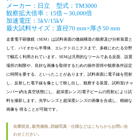
メーカー：日立 型式：TM3000
観察拡大倍率：15倍～30,000倍
加速電圧：5kV/15kV
最大試料サイズ：直径70 mm×厚さ50 mm
走査電子顕微鏡（SEM）は試料表面の微細構造の観察及び分析装置と
して、バイオから半導体、エレクトロニクスまで、多岐にわたる分野
で幅広く利用されています。SEMは汎用的なツールである反面、設置
場所の制限や、良好な画像を取得するための操作習得や観察条件設定
に時間を要する、といったことがあります。試料表面に電子線を照射
し、反射した電子線を像として映し出し、観察する装置。試料室(チャ
ンバー)内を真空状態にし、超深度レンズ(電子ビームの照射)により試
料を撮影します。光学レンズと超深度レンズの画像を合成し、精細な
画像を 得ることが可能です。
在庫状況,販売価格,詳細写真・仕様などはこちらからお問い合
わせください。