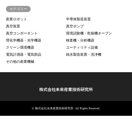
カテゴリー
産業ロボット
半導体製造装置
真空装置
真空ポンプ
真空コンポーネント
環境試験機・乾燥機オーブン
理化学機器・光学機器
検査機・分析機器
クリーン環境機器
ユーティリティ設備
電気計測器・電気部品
純水製造装置・洗浄機
その他の産業機械
株式会社未来産業技術研究所
©
株式会社未来産業技術研究所
. All Rights Reserved.