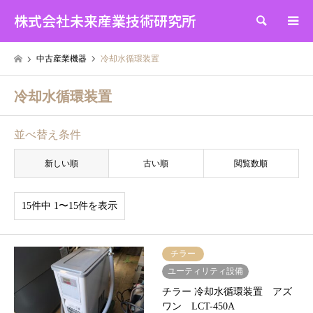
株式会社未来産業技術研究所
検索
中古産業機器
冷却水循環装置
冷却水循環装置
並べ替え条件
新しい順
古い順
閲覧数順
15件中 1〜15件を表示
チラー
ユーティリティ設備
チラー 冷却水循環装置 アズ
ワン LCT-450A