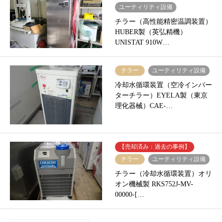
ユーティリティ設備
チラー（高性能精密温調装置）
HUBER製（英弘精機）
UNISTAT 910W…
チラー
ユーティリティ設備
冷却水循環装置（空冷インバー
ターチラー）EYELA製（東京
理化器械）CAE-…
【売却済み：過去の事例】
チラー
ユーティリティ設備
チラー（冷却水循環装置）オリ
オン機械製 RKS752J-MV-
00000-[…