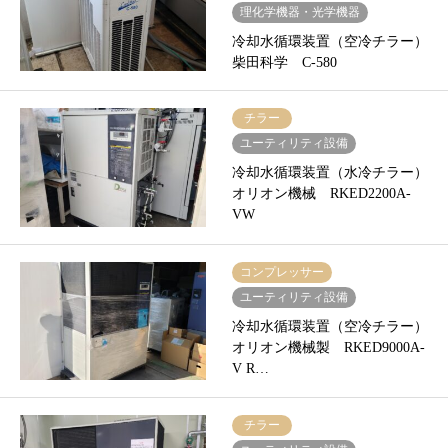
理化学機器・光学機器
冷却水循環装置（空冷チラー）
柴田科学 C-580
チラー
ユーティリティ設備
冷却水循環装置（水冷チラー）
オリオン機械 RKED2200A-
VW
コンプレッサー
ユーティリティ設備
冷却水循環装置（空冷チラー）
オリオン機械製 RKED9000A-
V R…
チラー